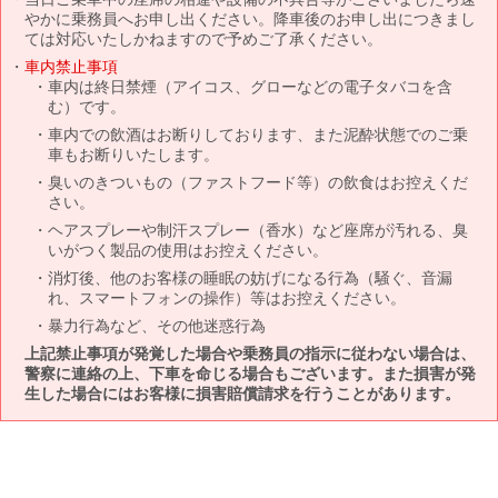
やかに乗務員へお申し出ください。降車後のお申し出につきまし
ては対応いたしかねますので予めご了承ください。
車内禁止事項
車内は終日禁煙（アイコス、グローなどの電子タバコを含
む）です。
車内での飲酒はお断りしております、また泥酔状態でのご乗
車もお断りいたします。
臭いのきついもの（ファストフード等）の飲食はお控えくだ
さい。
ヘアスプレーや制汗スプレー（香水）など座席が汚れる、臭
いがつく製品の使用はお控えください。
消灯後、他のお客様の睡眠の妨げになる行為（騒ぐ、音漏
れ、スマートフォンの操作）等はお控えください。
暴力行為など、その他迷惑行為
上記禁止事項が発覚した場合や乗務員の指示に従わない場合は、
警察に連絡の上、下車を命じる場合もございます。また損害が発
生した場合にはお客様に損害賠償請求を行うことがあります。