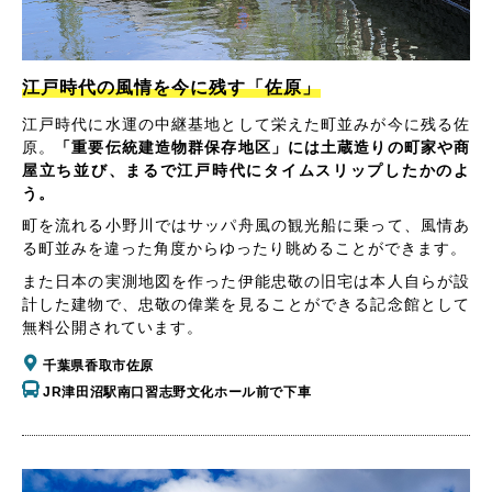
江戸時代の風情を今に残す「佐原」
江戸時代に水運の中継基地として栄えた町並みが今に残る佐
原。
「重要伝統建造物群保存地区」には土蔵造りの町家や商
屋立ち並び、まるで江戸時代にタイムスリップしたかのよ
う。
町を流れる小野川ではサッパ舟風の観光船に乗って、風情あ
る町並みを違った角度からゆったり眺めることができます。
また日本の実測地図を作った伊能忠敬の旧宅は本人自らが設
計した建物で、忠敬の偉業を見ることができる記念館として
無料公開されています。
千葉県香取市佐原
JR津田沼駅南口習志野文化ホール前で下車