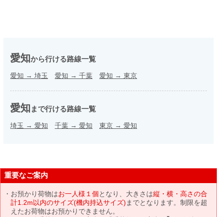
愛知
から行ける路線一覧
愛知
→
埼玉
愛知
→
千葉
愛知
→
東京
愛知
まで行ける路線一覧
埼玉
→
愛知
千葉
→
愛知
東京
→
愛知
重要なご案内
お預かり荷物は
お一人様１個
となり、大きさは
縦・横・高さの合
計1.2m以内のサイズ(機内持込サイズ)
までとなります。制限を超
えたお荷物はお預かりできません。