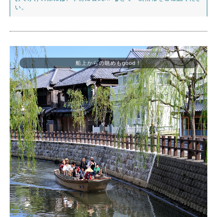
い。
船上からの眺めもgood！