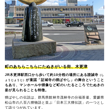
町のあちらこちらにたぬきがいる街、木更津
JR木更津駅西口から歩いて約10分程の場所にある證誠寺
（し
が童謡「証城寺の狸ばやし」の舞台ということ
ょうじょうじ）
もあり、マンホールや狸像など町のいたるところでたぬきの
姿が見られることも特徴。
狸ばやしの伝説は、群馬県館林市茂林寺の分福茶釜、愛媛県
松山市の八百八狸物語と並ぶ「日本三大狸伝説」の一つとし
て語りつがれています。