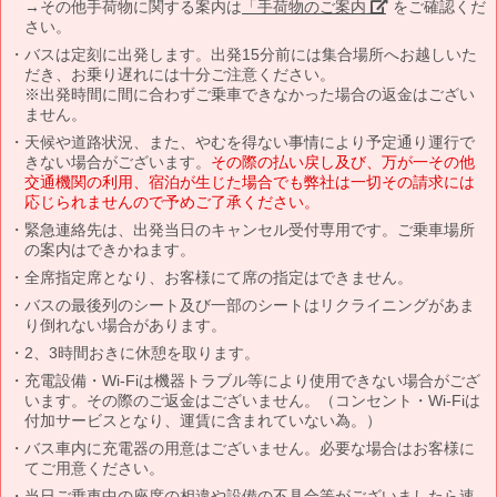
→その他手荷物に関する案内は
「手荷物のご案内」
をご確認くだ
さい。
バスは定刻に出発します。出発15分前には集合場所へお越しいた
だき、お乗り遅れには十分ご注意ください。
※出発時間に間に合わずご乗車できなかった場合の返金はござい
ません。
天候や道路状況、また、やむを得ない事情により予定通り運行で
きない場合がございます。
その際の払い戻し及び、万が一その他
交通機関の利用、宿泊が生じた場合でも弊社は一切その請求には
応じられませんので予めご了承ください。
緊急連絡先は、出発当日のキャンセル受付専用です。ご乗車場所
の案内はできかねます。
全席指定席となり、お客様にて席の指定はできません。
バスの最後列のシート及び一部のシートはリクライニングがあま
り倒れない場合があります。
2、3時間おきに休憩を取ります。
充電設備・Wi-Fiは機器トラブル等により使用できない場合がござ
います。その際のご返金はございません。（コンセント・Wi-Fiは
付加サービスとなり、運賃に含まれていない為。）
バス車内に充電器の用意はございません。必要な場合はお客様に
てご用意ください。
当日ご乗車中の座席の相違や設備の不具合等がございましたら速