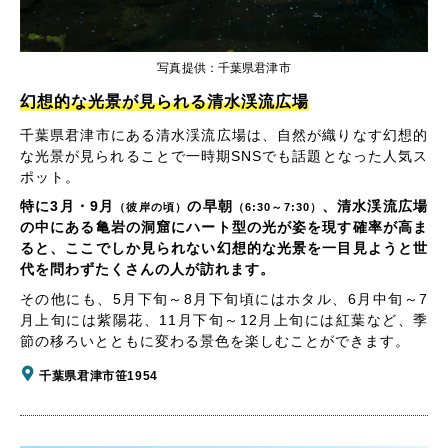
写真提供：千葉県君津市
幻想的な光景が見られる清水渓流広場
千葉県君津市にある清水渓流広場は、自然が織りなす幻想的
な光景が見られることで一時期SNSでも話題となった人気ス
ポット。
特に3月・9月
の早朝
、清水渓流広場
（彼岸の頃）
（6:30～7:30）
の中にある亀岩の洞窟にハート型の光が姿を現す確率が高ま
ると、ここでしか見られない幻想的な光景を一目見ようと世
代を問わずたくさんの人が訪れます。
その他にも、5月下旬～8月下旬頃にはホタル、6月中旬～7
月上旬には紫陽花、11月下旬～12月上旬には紅葉など、季
節の移ろいとともに変わる景色を楽しむことができます。
千葉県君津市笹1954