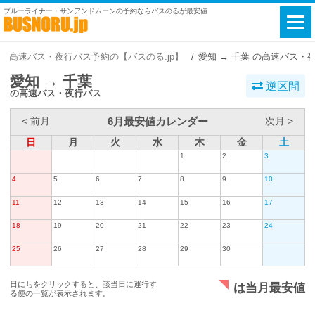
ブルーライナー・サンアンドムーンの予約ならバスのるが最安値
高速バス・夜行バス予約の【バスのる.jp】
愛知 → 千葉 の高速バス・
愛知 → 千葉
逆区間
の高速バス・夜行バス
6月最安値カレンダー
< 前月
次月 >
日
月
火
水
木
金
土
1
2
3
4
5
6
7
8
9
10
11
12
13
14
15
16
17
18
19
20
21
22
23
24
25
26
27
28
29
30
日にちをクリックすると、該当日に運行す
は当月最安値
る便の一覧が表示されます。