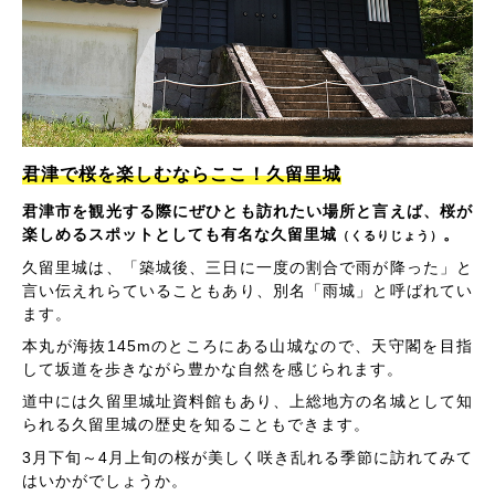
君津で桜を楽しむならここ！久留里城
君津市を観光する際にぜひとも訪れたい場所と言えば、桜が
楽しめるスポットとしても有名な久留里城
。
（くるりじょう）
久留里城は、「築城後、三日に一度の割合で雨が降った」と
言い伝えれらていることもあり、別名「雨城」と呼ばれてい
ます。
本丸が海抜145mのところにある山城なので、天守閣を目指
して坂道を歩きながら豊かな自然を感じられます。
道中には久留里城址資料館もあり、上総地方の名城として知
られる久留里城の歴史を知ることもできます。
3月下旬～4月上旬の桜が美しく咲き乱れる季節に訪れてみて
はいかがでしょうか。