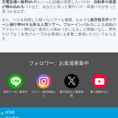
充電設備
や
無料Wi-Fi
といった設備が充実したバスや、
自転車や楽器
が積み込める
バスなど、あなたに合った夜行バス・高速バスがきっと
見つかるはず。
また、バスを利用した様々なツアーも展開。なかでも
航空祭見学ツア
ー
は
催行率94％を誇る人気ツアー。ブルーインパルス
による感動の
アクロバット飛行は一度見たら病みつきになること間違いなし。男性
だけでなく女性グループのお客様にも多数ご参加いただいておりま
す。
フォロワー、お友達募集中
割引クーポン配布中
グルメ・旅行情報な
運行状況など最新情
乗り場案内など
ど
報
HOME