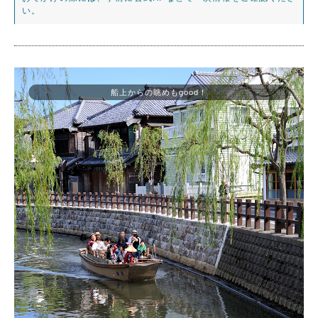
い。
船上からの眺めもgood！