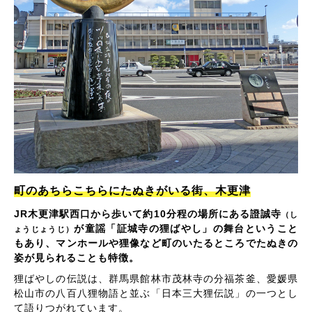
町のあちらこちらにたぬきがいる街、木更津
JR木更津駅西口から歩いて約10分程の場所にある證誠寺
（し
が童謡「証城寺の狸ばやし」の舞台ということ
ょうじょうじ）
もあり、マンホールや狸像など町のいたるところでたぬきの
姿が見られることも特徴。
狸ばやしの伝説は、群馬県館林市茂林寺の分福茶釜、愛媛県
松山市の八百八狸物語と並ぶ「日本三大狸伝説」の一つとし
て語りつがれています。