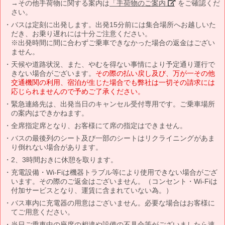
→その他手荷物に関する案内は
「手荷物のご案内」
をご確認くだ
さい。
バスは定刻に出発します。出発15分前には集合場所へお越しいた
だき、お乗り遅れには十分ご注意ください。
※出発時間に間に合わずご乗車できなかった場合の返金はござい
ません。
天候や道路状況、また、やむを得ない事情により予定通り運行で
きない場合がございます。
その際の払い戻し及び、万が一その他
交通機関の利用、宿泊が生じた場合でも弊社は一切その請求には
応じられませんので予めご了承ください。
緊急連絡先は、出発当日のキャンセル受付専用です。ご乗車場所
の案内はできかねます。
全席指定席となり、お客様にて席の指定はできません。
バスの最後列のシート及び一部のシートはリクライニングがあま
り倒れない場合があります。
2、3時間おきに休憩を取ります。
充電設備・Wi-Fiは機器トラブル等により使用できない場合がござ
います。その際のご返金はございません。（コンセント・Wi-Fiは
付加サービスとなり、運賃に含まれていない為。）
バス車内に充電器の用意はございません。必要な場合はお客様に
てご用意ください。
当日ご乗車中の座席の相違や設備の不具合等がございましたら速