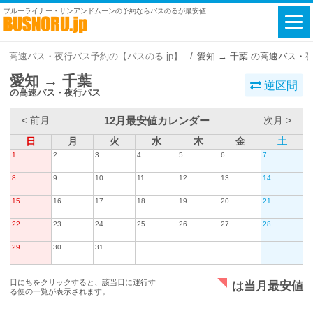
ブルーライナー・サンアンドムーンの予約ならバスのるが最安値
高速バス・夜行バス予約の【バスのる.jp】
愛知 → 千葉 の高速バス・
愛知 → 千葉
逆区間
の高速バス・夜行バス
12月最安値カレンダー
< 前月
次月 >
日
月
火
水
木
金
土
1
2
3
4
5
6
7
8
9
10
11
12
13
14
15
16
17
18
19
20
21
22
23
24
25
26
27
28
29
30
31
日にちをクリックすると、該当日に運行す
は当月最安値
る便の一覧が表示されます。