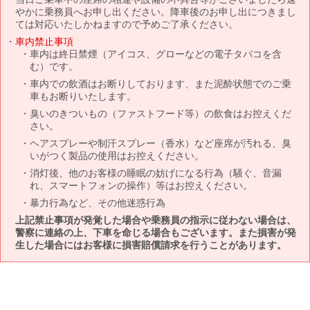
やかに乗務員へお申し出ください。降車後のお申し出につきまし
ては対応いたしかねますので予めご了承ください。
車内禁止事項
車内は終日禁煙（アイコス、グローなどの電子タバコを含
む）です。
車内での飲酒はお断りしております、また泥酔状態でのご乗
車もお断りいたします。
臭いのきついもの（ファストフード等）の飲食はお控えくだ
さい。
ヘアスプレーや制汗スプレー（香水）など座席が汚れる、臭
いがつく製品の使用はお控えください。
消灯後、他のお客様の睡眠の妨げになる行為（騒ぐ、音漏
れ、スマートフォンの操作）等はお控えください。
暴力行為など、その他迷惑行為
上記禁止事項が発覚した場合や乗務員の指示に従わない場合は、
警察に連絡の上、下車を命じる場合もございます。また損害が発
生した場合にはお客様に損害賠償請求を行うことがあります。