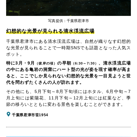
写真提供：千葉県君津市
幻想的な光景が見られる清水渓流広場
千葉県君津市にある清水渓流広場は、自然が織りなす幻想的
な光景が見られることで一時期SNSでも話題となった人気ス
ポット。
特に3月・9月
の早朝
、清水渓流広場
（彼岸の頃）
（6:30～7:30）
の中にある亀岩の洞窟にハート型の光が姿を現す確率が高ま
ると、ここでしか見られない幻想的な光景を一目見ようと世
代を問わずたくさんの人が訪れます。
その他にも、5月下旬～8月下旬頃にはホタル、6月中旬～7
月上旬には紫陽花、11月下旬～12月上旬には紅葉など、季
節の移ろいとともに変わる景色を楽しむことができます。
千葉県君津市笹1954