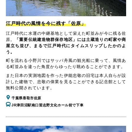
江戸時代の風情を今に残す「佐原」
江戸時代に水運の中継基地として栄えた町並みが今に残る佐
原。
「重要伝統建造物群保存地区」には土蔵造りの町家や商
屋立ち並び、まるで江戸時代にタイムスリップしたかのよ
う。
町を流れる小野川ではサッパ舟風の観光船に乗って、風情あ
る町並みを違った角度からゆったり眺めることができます。
また日本の実測地図を作った伊能忠敬の旧宅は本人自らが設
計した建物で、忠敬の偉業を見ることができる記念館として
無料公開されています。
千葉県香取市佐原
JR津田沼駅南口習志野文化ホール前で下車