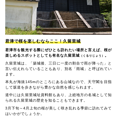
君津で桜を楽しむならここ！久留里城
君津市を観光する際にぜひとも訪れたい場所と言えば、桜が
楽しめるスポットとしても有名な久留里城
。
（くるりじょう）
久留里城は、「築城後、三日に一度の割合で雨が降った」と
言い伝えれらていることもあり、別名「雨城」と呼ばれてい
ます。
本丸が海抜145mのところにある山城なので、天守閣を目指
して坂道を歩きながら豊かな自然を感じられます。
道中には久留里城址資料館もあり、上総地方の名城として知
られる久留里城の歴史を知ることもできます。
3月下旬～4月上旬の桜が美しく咲き乱れる季節に訪れてみて
はいかがでしょうか。