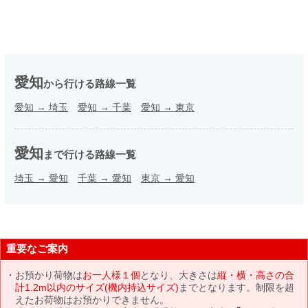
愛知
から行ける路線一覧
愛知
→
埼玉
愛知
→
千葉
愛知
→
東京
愛知
まで行ける路線一覧
埼玉
→
愛知
千葉
→
愛知
東京
→
愛知
重要なご案内
お預かり荷物は
お一人様１個
となり、大きさは
縦・横・高さの合
計1.2m以内のサイズ(機内持込サイズ)
までとなります。制限を超
えたお荷物はお預かりできません。