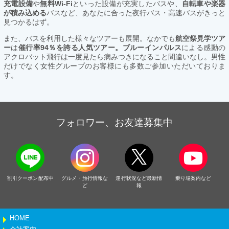
充電設備
や
無料Wi-Fi
といった設備が充実したバスや、
自転車や楽器
が積み込める
バスなど、あなたに合った夜行バス・高速バスがきっと
見つかるはず。
また、バスを利用した様々なツアーも展開。なかでも
航空祭見学ツア
ー
は
催行率94％を誇る人気ツアー。ブルーインパルス
による感動の
アクロバット飛行は一度見たら病みつきになること間違いなし。男性
だけでなく女性グループのお客様にも多数ご参加いただいておりま
す。
フォロワー、お友達募集中
割引クーポン配布中
グルメ・旅行情報な
運行状況など最新情
乗り場案内など
ど
報
HOME