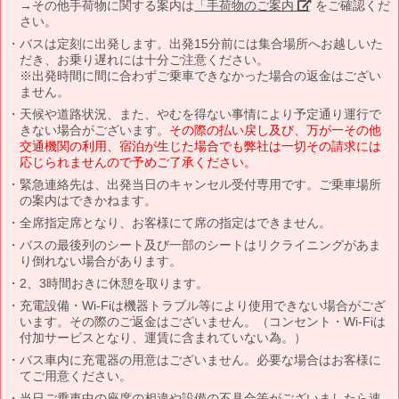
→その他手荷物に関する案内は
「手荷物のご案内」
をご確認くだ
さい。
バスは定刻に出発します。出発15分前には集合場所へお越しいた
だき、お乗り遅れには十分ご注意ください。
※出発時間に間に合わずご乗車できなかった場合の返金はござい
ません。
天候や道路状況、また、やむを得ない事情により予定通り運行で
きない場合がございます。
その際の払い戻し及び、万が一その他
交通機関の利用、宿泊が生じた場合でも弊社は一切その請求には
応じられませんので予めご了承ください。
緊急連絡先は、出発当日のキャンセル受付専用です。ご乗車場所
の案内はできかねます。
全席指定席となり、お客様にて席の指定はできません。
バスの最後列のシート及び一部のシートはリクライニングがあま
り倒れない場合があります。
2、3時間おきに休憩を取ります。
充電設備・Wi-Fiは機器トラブル等により使用できない場合がござ
います。その際のご返金はございません。（コンセント・Wi-Fiは
付加サービスとなり、運賃に含まれていない為。）
バス車内に充電器の用意はございません。必要な場合はお客様に
てご用意ください。
当日ご乗車中の座席の相違や設備の不具合等がございましたら速