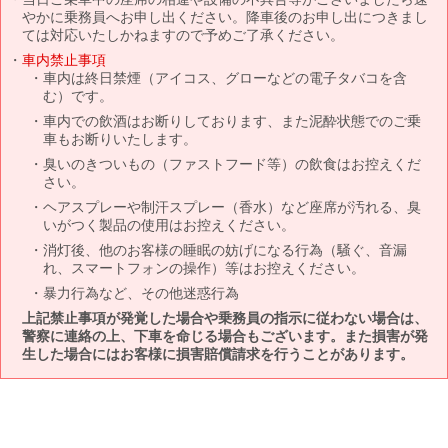
やかに乗務員へお申し出ください。降車後のお申し出につきまし
ては対応いたしかねますので予めご了承ください。
車内禁止事項
車内は終日禁煙（アイコス、グローなどの電子タバコを含
む）です。
車内での飲酒はお断りしております、また泥酔状態でのご乗
車もお断りいたします。
臭いのきついもの（ファストフード等）の飲食はお控えくだ
さい。
ヘアスプレーや制汗スプレー（香水）など座席が汚れる、臭
いがつく製品の使用はお控えください。
消灯後、他のお客様の睡眠の妨げになる行為（騒ぐ、音漏
れ、スマートフォンの操作）等はお控えください。
暴力行為など、その他迷惑行為
上記禁止事項が発覚した場合や乗務員の指示に従わない場合は、
警察に連絡の上、下車を命じる場合もございます。また損害が発
生した場合にはお客様に損害賠償請求を行うことがあります。