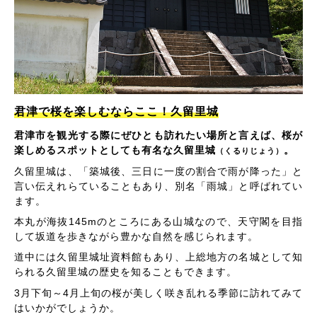
君津で桜を楽しむならここ！久留里城
君津市を観光する際にぜひとも訪れたい場所と言えば、桜が
楽しめるスポットとしても有名な久留里城
。
（くるりじょう）
久留里城は、「築城後、三日に一度の割合で雨が降った」と
言い伝えれらていることもあり、別名「雨城」と呼ばれてい
ます。
本丸が海抜145mのところにある山城なので、天守閣を目指
して坂道を歩きながら豊かな自然を感じられます。
道中には久留里城址資料館もあり、上総地方の名城として知
られる久留里城の歴史を知ることもできます。
3月下旬～4月上旬の桜が美しく咲き乱れる季節に訪れてみて
はいかがでしょうか。