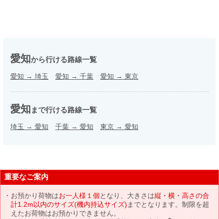
愛知
から行ける路線一覧
愛知
→
埼玉
愛知
→
千葉
愛知
→
東京
愛知
まで行ける路線一覧
埼玉
→
愛知
千葉
→
愛知
東京
→
愛知
重要なご案内
お預かり荷物は
お一人様１個
となり、大きさは
縦・横・高さの合
計1.2m以内のサイズ(機内持込サイズ)
までとなります。制限を超
えたお荷物はお預かりできません。