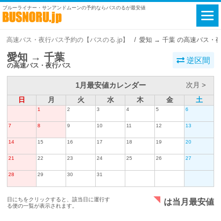
ブルーライナー・サンアンドムーンの予約ならバスのるが最安値
高速バス・夜行バス予約の【バスのる.jp】
愛知 → 千葉 の高速バス・
愛知 → 千葉
逆区間
の高速バス・夜行バス
1月最安値カレンダー
次月 >
日
月
火
水
木
金
土
1
2
3
4
5
6
7
8
9
10
11
12
13
14
15
16
17
18
19
20
21
22
23
24
25
26
27
28
29
30
31
日にちをクリックすると、該当日に運行す
は当月最安値
る便の一覧が表示されます。