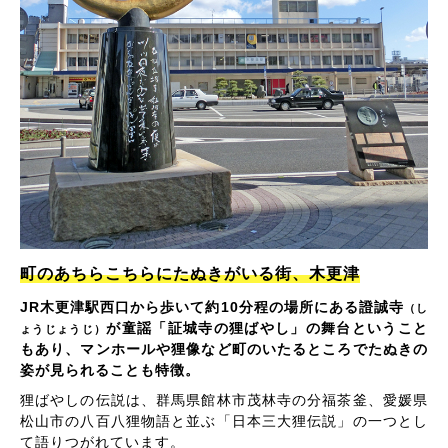
町のあちらこちらにたぬきがいる街、木更津
JR木更津駅西口から歩いて約10分程の場所にある證誠寺
（し
が童謡「証城寺の狸ばやし」の舞台ということ
ょうじょうじ）
もあり、マンホールや狸像など町のいたるところでたぬきの
姿が見られることも特徴。
狸ばやしの伝説は、群馬県館林市茂林寺の分福茶釜、愛媛県
松山市の八百八狸物語と並ぶ「日本三大狸伝説」の一つとし
て語りつがれています。