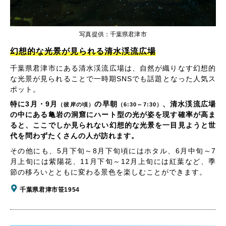
写真提供：千葉県君津市
幻想的な光景が見られる清水渓流広場
千葉県君津市にある清水渓流広場は、自然が織りなす幻想的
な光景が見られることで一時期SNSでも話題となった人気ス
ポット。
特に3月・9月
の早朝
、清水渓流広場
（彼岸の頃）
（6:30～7:30）
の中にある亀岩の洞窟にハート型の光が姿を現す確率が高ま
ると、ここでしか見られない幻想的な光景を一目見ようと世
代を問わずたくさんの人が訪れます。
その他にも、5月下旬～8月下旬頃にはホタル、6月中旬～7
月上旬には紫陽花、11月下旬～12月上旬には紅葉など、季
節の移ろいとともに変わる景色を楽しむことができます。
千葉県君津市笹1954