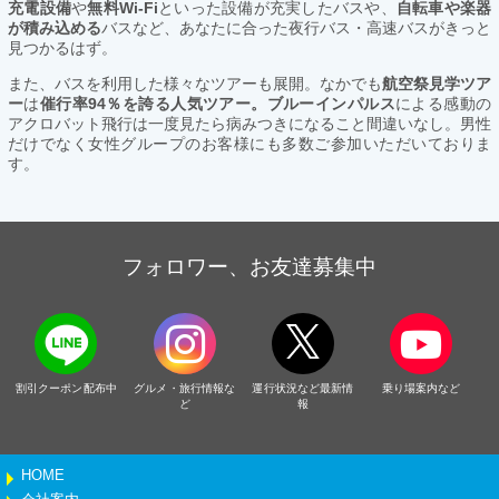
充電設備
や
無料Wi-Fi
といった設備が充実したバスや、
自転車や楽器
が積み込める
バスなど、あなたに合った夜行バス・高速バスがきっと
見つかるはず。
また、バスを利用した様々なツアーも展開。なかでも
航空祭見学ツア
ー
は
催行率94％を誇る人気ツアー。ブルーインパルス
による感動の
アクロバット飛行は一度見たら病みつきになること間違いなし。男性
だけでなく女性グループのお客様にも多数ご参加いただいておりま
す。
フォロワー、お友達募集中
割引クーポン配布中
グルメ・旅行情報な
運行状況など最新情
乗り場案内など
ど
報
HOME