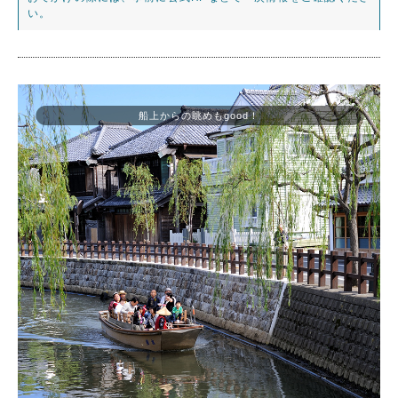
い。
船上からの眺めもgood！