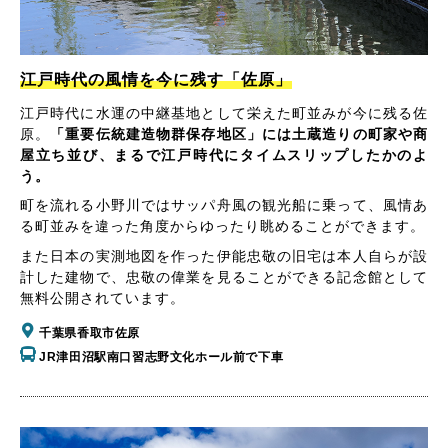
江戸時代の風情を今に残す「佐原」
江戸時代に水運の中継基地として栄えた町並みが今に残る佐
原。
「重要伝統建造物群保存地区」には土蔵造りの町家や商
屋立ち並び、まるで江戸時代にタイムスリップしたかのよ
う。
町を流れる小野川ではサッパ舟風の観光船に乗って、風情あ
る町並みを違った角度からゆったり眺めることができます。
また日本の実測地図を作った伊能忠敬の旧宅は本人自らが設
計した建物で、忠敬の偉業を見ることができる記念館として
無料公開されています。
千葉県香取市佐原
JR津田沼駅南口習志野文化ホール前で下車