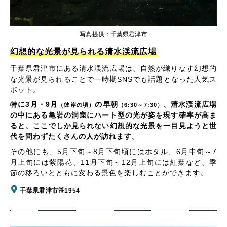
写真提供：千葉県君津市
幻想的な光景が見られる清水渓流広場
千葉県君津市にある清水渓流広場は、自然が織りなす幻想的
な光景が見られることで一時期SNSでも話題となった人気ス
ポット。
特に3月・9月
の早朝
、清水渓流広場
（彼岸の頃）
（6:30～7:30）
の中にある亀岩の洞窟にハート型の光が姿を現す確率が高ま
ると、ここでしか見られない幻想的な光景を一目見ようと世
代を問わずたくさんの人が訪れます。
その他にも、5月下旬～8月下旬頃にはホタル、6月中旬～7
月上旬には紫陽花、11月下旬～12月上旬には紅葉など、季
節の移ろいとともに変わる景色を楽しむことができます。
千葉県君津市笹1954