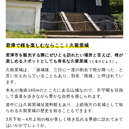
君津で桜を楽しむならここ！久留里城
君津市を観光する際にぜひとも訪れたい場所と言えば、桜が
楽しめるスポットとしても有名な久留里城
。
（くるりじょう）
久留里城は、「築城後、三日に一度の割合で雨が降った」と
言い伝えれらていることもあり、別名「雨城」と呼ばれてい
ます。
本丸が海抜145mのところにある山城なので、天守閣を目指
して坂道を歩きながら豊かな自然を感じられます。
道中には久留里城址資料館もあり、上総地方の名城として知
られる久留里城の歴史を知ることもできます。
3月下旬～4月上旬の桜が美しく咲き乱れる季節に訪れてみて
はいかがでしょうか。