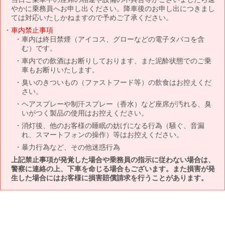
やかに乗務員へお申し出ください。降車後のお申し出につきまし
ては対応いたしかねますので予めご了承ください。
車内禁止事項
車内は終日禁煙（アイコス、グローなどの電子タバコを含
む）です。
車内での飲酒はお断りしております、また泥酔状態でのご乗
車もお断りいたします。
臭いのきついもの（ファストフード等）の飲食はお控えくだ
さい。
ヘアスプレーや制汗スプレー（香水）など座席が汚れる、臭
いがつく製品の使用はお控えください。
消灯後、他のお客様の睡眠の妨げになる行為（騒ぐ、音漏
れ、スマートフォンの操作）等はお控えください。
暴力行為など、その他迷惑行為
上記禁止事項が発覚した場合や乗務員の指示に従わない場合は、
警察に連絡の上、下車を命じる場合もございます。また損害が発
生した場合にはお客様に損害賠償請求を行うことがあります。