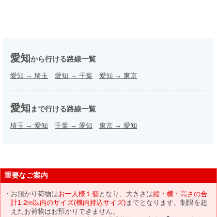
愛知
から行ける路線一覧
愛知
→
埼玉
愛知
→
千葉
愛知
→
東京
愛知
まで行ける路線一覧
埼玉
→
愛知
千葉
→
愛知
東京
→
愛知
重要なご案内
お預かり荷物は
お一人様１個
となり、大きさは
縦・横・高さの合
計1.2m以内のサイズ(機内持込サイズ)
までとなります。制限を超
えたお荷物はお預かりできません。