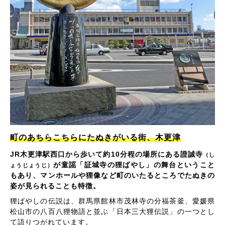
町のあちらこちらにたぬきがいる街、木更津
JR木更津駅西口から歩いて約10分程の場所にある證誠寺
（し
が童謡「証城寺の狸ばやし」の舞台ということ
ょうじょうじ）
もあり、マンホールや狸像など町のいたるところでたぬきの
姿が見られることも特徴。
狸ばやしの伝説は、群馬県館林市茂林寺の分福茶釜、愛媛県
松山市の八百八狸物語と並ぶ「日本三大狸伝説」の一つとし
て語りつがれています。