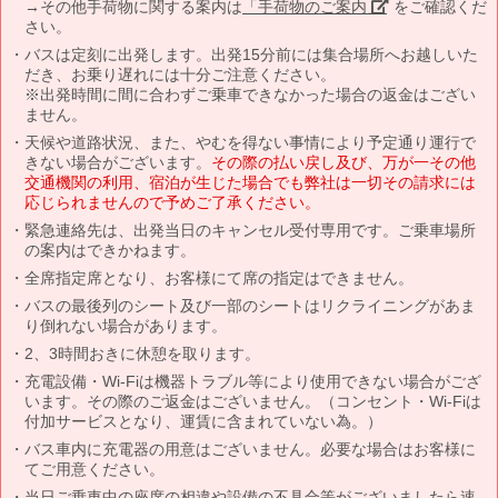
→その他手荷物に関する案内は
「手荷物のご案内」
をご確認くだ
さい。
バスは定刻に出発します。出発15分前には集合場所へお越しいた
だき、お乗り遅れには十分ご注意ください。
※出発時間に間に合わずご乗車できなかった場合の返金はござい
ません。
天候や道路状況、また、やむを得ない事情により予定通り運行で
きない場合がございます。
その際の払い戻し及び、万が一その他
交通機関の利用、宿泊が生じた場合でも弊社は一切その請求には
応じられませんので予めご了承ください。
緊急連絡先は、出発当日のキャンセル受付専用です。ご乗車場所
の案内はできかねます。
全席指定席となり、お客様にて席の指定はできません。
バスの最後列のシート及び一部のシートはリクライニングがあま
り倒れない場合があります。
2、3時間おきに休憩を取ります。
充電設備・Wi-Fiは機器トラブル等により使用できない場合がござ
います。その際のご返金はございません。（コンセント・Wi-Fiは
付加サービスとなり、運賃に含まれていない為。）
バス車内に充電器の用意はございません。必要な場合はお客様に
てご用意ください。
当日ご乗車中の座席の相違や設備の不具合等がございましたら速