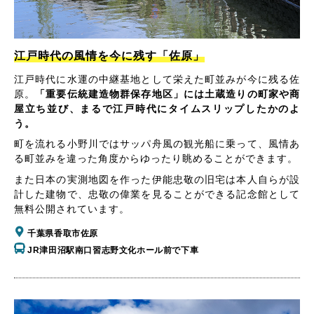
江戸時代の風情を今に残す「佐原」
江戸時代に水運の中継基地として栄えた町並みが今に残る佐
原。
「重要伝統建造物群保存地区」には土蔵造りの町家や商
屋立ち並び、まるで江戸時代にタイムスリップしたかのよ
う。
町を流れる小野川ではサッパ舟風の観光船に乗って、風情あ
る町並みを違った角度からゆったり眺めることができます。
また日本の実測地図を作った伊能忠敬の旧宅は本人自らが設
計した建物で、忠敬の偉業を見ることができる記念館として
無料公開されています。
千葉県香取市佐原
JR津田沼駅南口習志野文化ホール前で下車