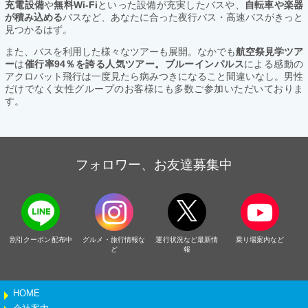
充電設備
や
無料Wi-Fi
といった設備が充実したバスや、
自転車や楽器
が積み込める
バスなど、あなたに合った夜行バス・高速バスがきっと
見つかるはず。
また、バスを利用した様々なツアーも展開。なかでも
航空祭見学ツア
ー
は
催行率94％を誇る人気ツアー。ブルーインパルス
による感動の
アクロバット飛行は一度見たら病みつきになること間違いなし。男性
だけでなく女性グループのお客様にも多数ご参加いただいておりま
す。
フォロワー、お友達募集中
割引クーポン配布中
グルメ・旅行情報な
運行状況など最新情
乗り場案内など
ど
報
HOME