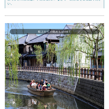
い。
船上からの眺めもgood！