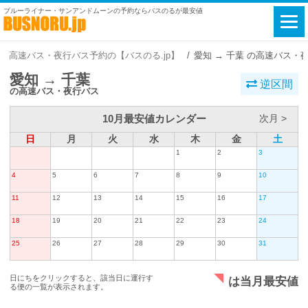
ブルーライナー・サンアンドムーンの予約ならバスのるが最安値
高速バス・夜行バス予約の【バスのる.jp】
愛知 → 千葉 の高速バス・
愛知 → 千葉
逆区間
の高速バス・夜行バス
10月最安値カレンダー
次月 >
日
月
火
水
木
金
土
1
2
3
4
5
6
7
8
9
10
11
12
13
14
15
16
17
18
19
20
21
22
23
24
25
26
27
28
29
30
31
日にちをクリックすると、該当日に運行す
は当月最安値
る便の一覧が表示されます。