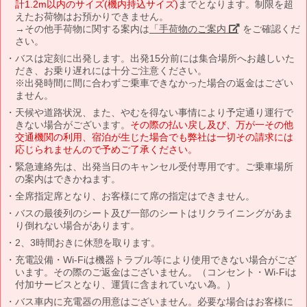
計1.2m以内のサイズ(機内持込サイズ)
までとなります。制限を超
えたお荷物はお預かりできません。
→その他手荷物に関する案内は
「手荷物のご案内」
をご確認くだ
さい。
バスは定刻に出発します。出発15分前には集合場所へお越しいた
だき、お乗り遅れには十分ご注意ください。
※出発時間に間に合わずご乗車できなかった場合の返金はござい
ません。
天候や道路状況、また、やむを得ない事情により予定通り運行で
きない場合がございます。
その際の払い戻し及び、万が一その他
交通機関の利用、宿泊が生じた場合でも弊社は一切その請求には
応じられませんので予めご了承ください。
緊急連絡先は、出発当日のキャンセル受付専用です。ご乗車場所
の案内はできかねます。
全席指定席となり、お客様にて席の指定はできません。
バスの最後列のシート及び一部のシートはリクライニングがあま
り倒れない場合があります。
2、3時間おきに休憩を取ります。
充電設備・Wi-Fiは機器トラブル等により使用できない場合がござ
います。その際のご返金はございません。（コンセント・Wi-Fiは
付加サービスとなり、運賃に含まれていない為。）
バス車内に充電器の用意はございません。必要な場合はお客様に