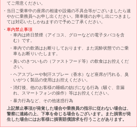
てご用意ください。
当日ご乗車中の座席の相違や設備の不具合等がございましたら速
やかに乗務員へお申し出ください。降車後のお申し出につきまし
ては対応いたしかねますので予めご了承ください。
車内禁止事項
車内は終日禁煙（アイコス、グローなどの電子タバコを含
む）です。
車内での飲酒はお断りしております、また泥酔状態でのご乗
車もお断りいたします。
臭いのきついもの（ファストフード等）の飲食はお控えくだ
さい。
ヘアスプレーや制汗スプレー（香水）など座席が汚れる、臭
いがつく製品の使用はお控えください。
消灯後、他のお客様の睡眠の妨げになる行為（騒ぐ、音漏
れ、スマートフォンの操作）等はお控えください。
暴力行為など、その他迷惑行為
上記禁止事項が発覚した場合や乗務員の指示に従わない場合は、
警察に連絡の上、下車を命じる場合もございます。また損害が発
生した場合にはお客様に損害賠償請求を行うことがあります。