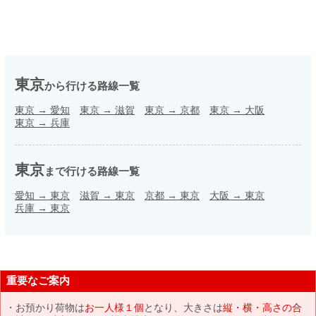
東京
から行ける路線一覧
東京
→
愛知
東京
→
滋賀
東京
→
京都
東京
→
大阪
東京
→
兵庫
東京
まで行ける路線一覧
愛知
→
東京
滋賀
→
東京
京都
→
東京
大阪
→
東京
兵庫
→
東京
重要なご案内
お預かり荷物は
お一人様１個
となり、大きさは
縦・横・高さの合