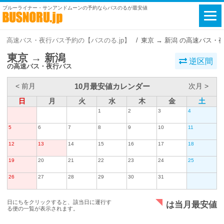
ブルーライナー・サンアンドムーンの予約ならバスのるが最安値
高速バス・夜行バス予約の【バスのる.jp】
東京 → 新潟 の高速バス・
東京 → 新潟
逆区間
の高速バス・夜行バス
10月最安値カレンダー
< 前月
次月 >
日
月
火
水
木
金
土
1
2
3
4
5
6
7
8
9
10
11
12
13
14
15
16
17
18
19
20
21
22
23
24
25
26
27
28
29
30
31
日にちをクリックすると、該当日に運行す
は当月最安値
る便の一覧が表示されます。