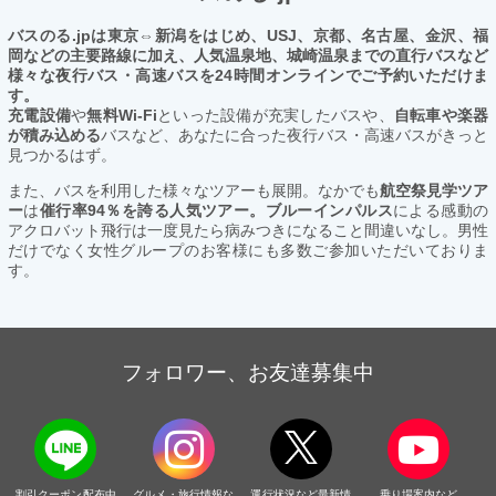
バスのる.jpは東京⇔新潟をはじめ、USJ、京都、名古屋、金沢、福
岡などの主要路線に加え、人気温泉地、城崎温泉までの直行バスなど
様々な夜行バス・高速バスを24時間オンラインでご予約いただけま
す。
充電設備
や
無料Wi-Fi
といった設備が充実したバスや、
自転車や楽器
が積み込める
バスなど、あなたに合った夜行バス・高速バスがきっと
見つかるはず。
また、バスを利用した様々なツアーも展開。なかでも
航空祭見学ツア
ー
は
催行率94％を誇る人気ツアー。ブルーインパルス
による感動の
アクロバット飛行は一度見たら病みつきになること間違いなし。男性
だけでなく女性グループのお客様にも多数ご参加いただいておりま
す。
フォロワー、お友達募集中
割引クーポン配布中
グルメ・旅行情報な
運行状況など最新情
乗り場案内など