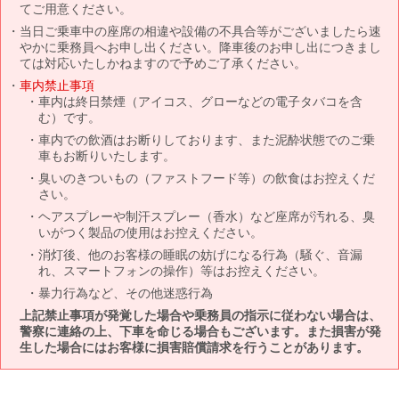
てご用意ください。
当日ご乗車中の座席の相違や設備の不具合等がございましたら速
やかに乗務員へお申し出ください。降車後のお申し出につきまし
ては対応いたしかねますので予めご了承ください。
車内禁止事項
車内は終日禁煙（アイコス、グローなどの電子タバコを含
む）です。
車内での飲酒はお断りしております、また泥酔状態でのご乗
車もお断りいたします。
臭いのきついもの（ファストフード等）の飲食はお控えくだ
さい。
ヘアスプレーや制汗スプレー（香水）など座席が汚れる、臭
いがつく製品の使用はお控えください。
消灯後、他のお客様の睡眠の妨げになる行為（騒ぐ、音漏
れ、スマートフォンの操作）等はお控えください。
暴力行為など、その他迷惑行為
上記禁止事項が発覚した場合や乗務員の指示に従わない場合は、
警察に連絡の上、下車を命じる場合もございます。また損害が発
生した場合にはお客様に損害賠償請求を行うことがあります。