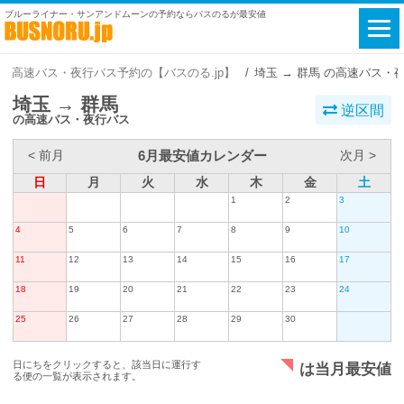
ブルーライナー・サンアンドムーンの予約ならバスのるが最安値
高速バス・夜行バス予約の【バスのる.jp】
埼玉 → 群馬 の高速バス・
埼玉 → 群馬
逆区間
の高速バス・夜行バス
6月最安値カレンダー
< 前月
次月 >
日
月
火
水
木
金
土
1
2
3
4
5
6
7
8
9
10
11
12
13
14
15
16
17
18
19
20
21
22
23
24
25
26
27
28
29
30
日にちをクリックすると、該当日に運行す
は当月最安値
る便の一覧が表示されます。