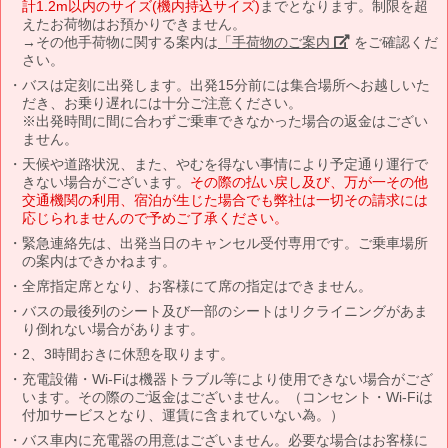
計1.2m以内のサイズ(機内持込サイズ)
までとなります。制限を超
えたお荷物はお預かりできません。
→その他手荷物に関する案内は
「手荷物のご案内」
をご確認くだ
さい。
バスは定刻に出発します。出発15分前には集合場所へお越しいた
だき、お乗り遅れには十分ご注意ください。
※出発時間に間に合わずご乗車できなかった場合の返金はござい
ません。
天候や道路状況、また、やむを得ない事情により予定通り運行で
きない場合がございます。
その際の払い戻し及び、万が一その他
交通機関の利用、宿泊が生じた場合でも弊社は一切その請求には
応じられませんので予めご了承ください。
緊急連絡先は、出発当日のキャンセル受付専用です。ご乗車場所
の案内はできかねます。
全席指定席となり、お客様にて席の指定はできません。
バスの最後列のシート及び一部のシートはリクライニングがあま
り倒れない場合があります。
2、3時間おきに休憩を取ります。
充電設備・Wi-Fiは機器トラブル等により使用できない場合がござ
います。その際のご返金はございません。（コンセント・Wi-Fiは
付加サービスとなり、運賃に含まれていない為。）
バス車内に充電器の用意はございません。必要な場合はお客様に