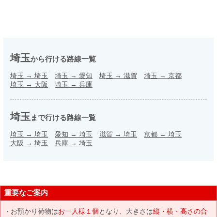
埼玉
から行ける路線一覧
埼玉
→
埼玉
埼玉
→
愛知
埼玉
→
滋賀
埼玉
→
京都
埼玉
→
大阪
埼玉
→
兵庫
埼玉
まで行ける路線一覧
埼玉
→
埼玉
愛知
→
埼玉
滋賀
→
埼玉
京都
→
埼玉
大阪
→
埼玉
兵庫
→
埼玉
重要なご案内
お預かり荷物は
お一人様１個
となり、大きさは
縦・横・高さの合