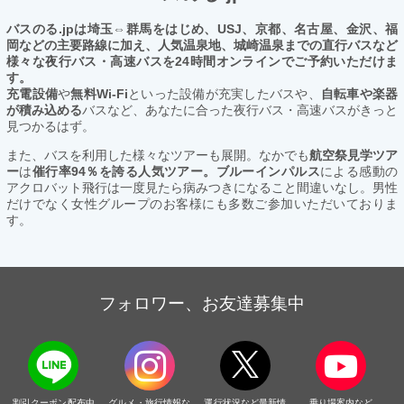
バスのる.jpは埼玉⇔群馬をはじめ、USJ、京都、名古屋、金沢、福
岡などの主要路線に加え、人気温泉地、城崎温泉までの直行バスなど
様々な夜行バス・高速バスを24時間オンラインでご予約いただけま
す。
充電設備
や
無料Wi-Fi
といった設備が充実したバスや、
自転車や楽器
が積み込める
バスなど、あなたに合った夜行バス・高速バスがきっと
見つかるはず。
また、バスを利用した様々なツアーも展開。なかでも
航空祭見学ツア
ー
は
催行率94％を誇る人気ツアー。ブルーインパルス
による感動の
アクロバット飛行は一度見たら病みつきになること間違いなし。男性
だけでなく女性グループのお客様にも多数ご参加いただいておりま
す。
フォロワー、お友達募集中
割引クーポン配布中
グルメ・旅行情報な
運行状況など最新情
乗り場案内など