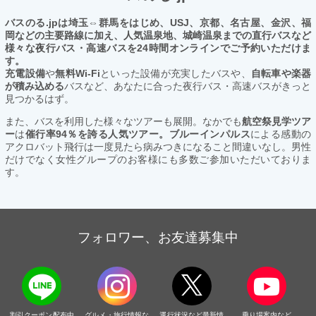
バスのる.jpは埼玉⇔群馬をはじめ、USJ、京都、名古屋、金沢、福
岡などの主要路線に加え、人気温泉地、城崎温泉までの直行バスなど
様々な夜行バス・高速バスを24時間オンラインでご予約いただけま
す。
充電設備
や
無料Wi-Fi
といった設備が充実したバスや、
自転車や楽器
が積み込める
バスなど、あなたに合った夜行バス・高速バスがきっと
見つかるはず。
また、バスを利用した様々なツアーも展開。なかでも
航空祭見学ツア
ー
は
催行率94％を誇る人気ツアー。ブルーインパルス
による感動の
アクロバット飛行は一度見たら病みつきになること間違いなし。男性
だけでなく女性グループのお客様にも多数ご参加いただいておりま
す。
フォロワー、お友達募集中
割引クーポン配布中
グルメ・旅行情報な
運行状況など最新情
乗り場案内など