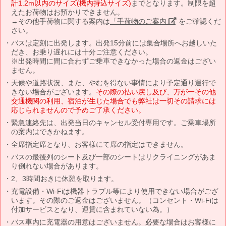
計1.2m以内のサイズ(機内持込サイズ)
までとなります。制限を超
えたお荷物はお預かりできません。
→その他手荷物に関する案内は
「手荷物のご案内」
をご確認くだ
さい。
バスは定刻に出発します。出発15分前には集合場所へお越しいた
だき、お乗り遅れには十分ご注意ください。
※出発時間に間に合わずご乗車できなかった場合の返金はござい
ません。
天候や道路状況、また、やむを得ない事情により予定通り運行で
きない場合がございます。
その際の払い戻し及び、万が一その他
交通機関の利用、宿泊が生じた場合でも弊社は一切その請求には
応じられませんので予めご了承ください。
緊急連絡先は、出発当日のキャンセル受付専用です。ご乗車場所
の案内はできかねます。
全席指定席となり、お客様にて席の指定はできません。
バスの最後列のシート及び一部のシートはリクライニングがあま
り倒れない場合があります。
2、3時間おきに休憩を取ります。
充電設備・Wi-Fiは機器トラブル等により使用できない場合がござ
います。その際のご返金はございません。（コンセント・Wi-Fiは
付加サービスとなり、運賃に含まれていない為。）
バス車内に充電器の用意はございません。必要な場合はお客様に