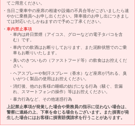
てご用意ください。
当日ご乗車中の座席の相違や設備の不具合等がございましたら速
やかに乗務員へお申し出ください。降車後のお申し出につきまし
ては対応いたしかねますので予めご了承ください。
車内禁止事項
車内は終日禁煙（アイコス、グローなどの電子タバコを含
む）です。
車内での飲酒はお断りしております、また泥酔状態でのご乗
車もお断りいたします。
臭いのきついもの（ファストフード等）の飲食はお控えくだ
さい。
ヘアスプレーや制汗スプレー（香水）など座席が汚れる、臭
いがつく製品の使用はお控えください。
消灯後、他のお客様の睡眠の妨げになる行為（騒ぐ、音漏
れ、スマートフォンの操作）等はお控えください。
暴力行為など、その他迷惑行為
上記禁止事項が発覚した場合や乗務員の指示に従わない場合は、
警察に連絡の上、下車を命じる場合もございます。また損害が発
生した場合にはお客様に損害賠償請求を行うことがあります。