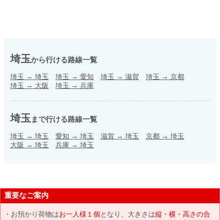
埼玉
から行ける路線一覧
埼玉
→
埼玉
埼玉
→
愛知
埼玉
→
滋賀
埼玉
→
京都
埼玉
→
大阪
埼玉
→
兵庫
埼玉
まで行ける路線一覧
埼玉
→
埼玉
愛知
→
埼玉
滋賀
→
埼玉
京都
→
埼玉
大阪
→
埼玉
兵庫
→
埼玉
重要なご案内
お預かり荷物は
お一人様１個
となり、大きさは
縦・横・高さの合