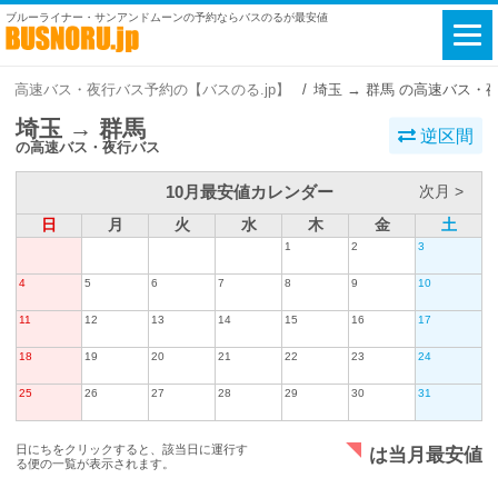
ブルーライナー・サンアンドムーンの予約ならバスのるが最安値
高速バス・夜行バス予約の【バスのる.jp】
埼玉 → 群馬 の高速バス・
埼玉 → 群馬
逆区間
の高速バス・夜行バス
10月最安値カレンダー
次月 >
日
月
火
水
木
金
土
1
2
3
4
5
6
7
8
9
10
11
12
13
14
15
16
17
18
19
20
21
22
23
24
25
26
27
28
29
30
31
日にちをクリックすると、該当日に運行す
は当月最安値
る便の一覧が表示されます。