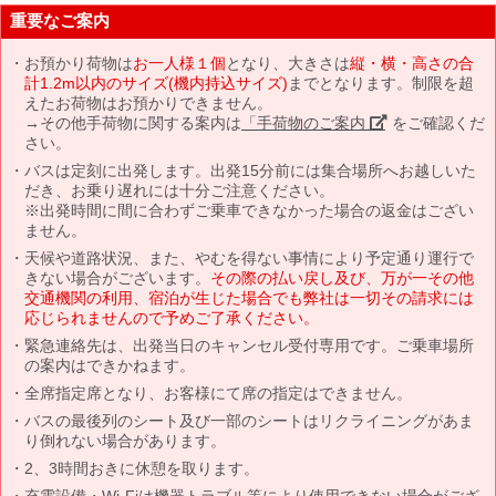
重要なご案内
お預かり荷物は
お一人様１個
となり、大きさは
縦・横・高さの合
計1.2m以内のサイズ(機内持込サイズ)
までとなります。制限を超
えたお荷物はお預かりできません。
→その他手荷物に関する案内は
「手荷物のご案内」
をご確認くだ
さい。
バスは定刻に出発します。出発15分前には集合場所へお越しいた
だき、お乗り遅れには十分ご注意ください。
※出発時間に間に合わずご乗車できなかった場合の返金はござい
ません。
天候や道路状況、また、やむを得ない事情により予定通り運行で
きない場合がございます。
その際の払い戻し及び、万が一その他
交通機関の利用、宿泊が生じた場合でも弊社は一切その請求には
応じられませんので予めご了承ください。
緊急連絡先は、出発当日のキャンセル受付専用です。ご乗車場所
の案内はできかねます。
全席指定席となり、お客様にて席の指定はできません。
バスの最後列のシート及び一部のシートはリクライニングがあま
り倒れない場合があります。
2、3時間おきに休憩を取ります。
充電設備・Wi-Fiは機器トラブル等により使用できない場合がござ