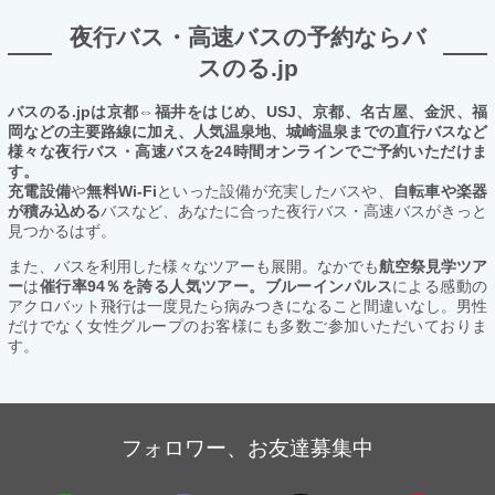
夜行バス・高速バスの予約ならバ
スのる.jp
バスのる.jpは京都⇔福井をはじめ、USJ、京都、名古屋、金沢、福
岡などの主要路線に加え、人気温泉地、城崎温泉までの直行バスなど
様々な夜行バス・高速バスを24時間オンラインでご予約いただけま
す。
充電設備
や
無料Wi-Fi
といった設備が充実したバスや、
自転車や楽器
が積み込める
バスなど、あなたに合った夜行バス・高速バスがきっと
見つかるはず。
また、バスを利用した様々なツアーも展開。なかでも
航空祭見学ツア
ー
は
催行率94％を誇る人気ツアー。ブルーインパルス
による感動の
アクロバット飛行は一度見たら病みつきになること間違いなし。男性
だけでなく女性グループのお客様にも多数ご参加いただいておりま
す。
フォロワー、お友達募集中