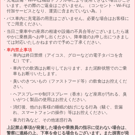
います。その際のご返金はございません。（コンセント・Wi-Fiは
付加サービスとなり、運賃に含まれていない為。）
バス車内に充電器の用意はございません。必要な場合はお客様に
てご用意ください。
当日ご乗車中の座席の相違や設備の不具合等がございましたら速
やかに乗務員へお申し出ください。降車後のお申し出につきまし
ては対応いたしかねますので予めご了承ください。
車内禁止事項
車内は終日禁煙（アイコス、グローなどの電子タバコを含
む）です。
車内での飲酒はお断りしております、また泥酔状態でのご乗
車もお断りいたします。
臭いのきついもの（ファストフード等）の飲食はお控えくだ
さい。
ヘアスプレーや制汗スプレー（香水）など座席が汚れる、臭
いがつく製品の使用はお控えください。
消灯後、他のお客様の睡眠の妨げになる行為（騒ぐ、音漏
れ、スマートフォンの操作）等はお控えください。
暴力行為など、その他迷惑行為
上記禁止事項が発覚した場合や乗務員の指示に従わない場合は、
警察に連絡の上、下車を命じる場合もございます。また損害が発