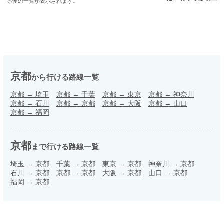
る便の一覧が表示されます。
京都
から行ける路線一覧
京都
→
埼玉
京都
→
千葉
京都
→
東京
京都
→
神奈川
京都
→
石川
京都
→
京都
京都
→
大阪
京都
→
山口
京都
→
福岡
京都
まで行ける路線一覧
埼玉
→
京都
千葉
→
京都
東京
→
京都
神奈川
→
京都
石川
→
京都
京都
→
京都
大阪
→
京都
山口
→
京都
福岡
→
京都