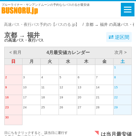
ブルーライナー・サンアンドムーンの予約ならバスのるが最安値
高速バス・夜行バス予約の【バスのる.jp】
京都 → 福井 の高速バス・
京都 → 福井
逆区間
の高速バス・夜行バス
4月最安値カレンダー
< 前月
次月 >
日
月
火
水
木
金
土
1
2
3
4
5
6
7
8
9
10
11
12
13
14
15
16
17
18
19
20
21
22
23
24
25
26
27
28
29
30
日にちをクリックすると、該当日に運行す
は当月最安値