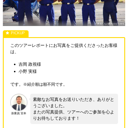
隊員たちの晴れやかな表情
このツアーレポートにお写真をご提供くださったお客様
は、
吉岡 政視様
小野 実様
です。
※紹介順は順不同です。
素敵なお写真をお送りいただき、ありがと
うございました。
またの写真提供、ツアーへのご参加を心よ
添乗員 宮本
りお待ちしております！