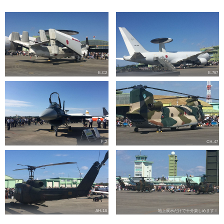
E-C2
E-767
F-2
CH-47
AH-1S
地上展示だけで十分楽しめます！