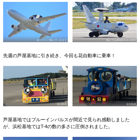
ゆったりと飛んでいきます
地上ではAWACS Jr.が走行
先週の芦屋基地に引き続き、今回も花自動車に乗車！
花自動車
花自動車
芦屋基地ではブルーインパルスが間近で見られ感動しました
が、浜松基地ではT-4の数の多さに圧倒されました。