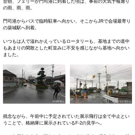
翌朝、フェリーが門司港に到着した頃は、事前の天気予報通り
の雨、雨、雨。
門司港からバスで臨時駐車へ向かい、そこからJRで会場最寄り
の築城駅へ到着。
いつもは人で溢れかえっているロータリーも、基地までの道中
もあまりの閑散とした町並みに不安を感じながら基地へ向かい
ました。
築城駅前も
基地までの道中も
残念ながら、午前中に予定されていた展示飛行は全て中止とい
うことで、格納庫に展示されているF-2の見学へ。