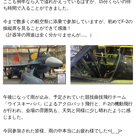
ここも例年なら人で溢れかえっているはずが、15分くらいの待
ち時間で入ることができました。
今まで数多くの航空祭に添乗で参加していますが、初めてF-2の
操縦席を見ることができて感激！
（計器等の用途は全く分かりませんが…。）
フォルムが美しい
コックピットもじっくり見られました
午後になって雨が止み、予定されていた競技曲技飛行チーム
「ウイスキーパパ」によるアクロバット飛行と、F-2の機動飛行
が行われ、会場の雰囲気も、天気と同様に少し晴れたように感
じました。
今回参加された皆様、雨の中本当にお疲れ様でした<(_ _)>