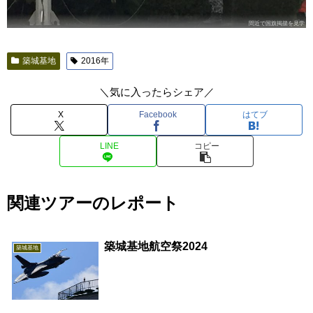
間近で国旗掲揚を見学
築城基地
2016年
＼気に入ったらシェア／
X
Facebook
はてブ
LINE
コピー
関連ツアーのレポート
築城基地航空祭2024
築城基地