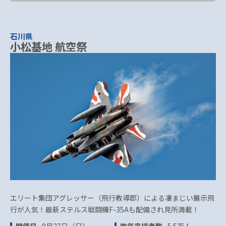
石川県
小松基地 航空祭
エリート集団アグレッサー（飛行教導郡）による凄まじい展示飛
行が人気！最新ステルス戦闘機F-35Aも配備され見所満載！
開催日
9月27日（日）
昨年来場者数
5.5万人