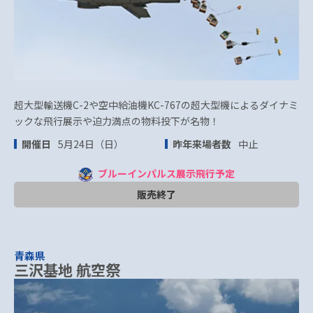
超大型輸送機C-2や空中給油機KC-767の超大型機によるダイナミ
ックな飛行展示や迫力満点の物料投下が名物！
開催日
5月24日（日）
昨年来場者数
中止
ブルーインパルス展示飛行予定
販売終了
青森県
三沢基地 航空祭