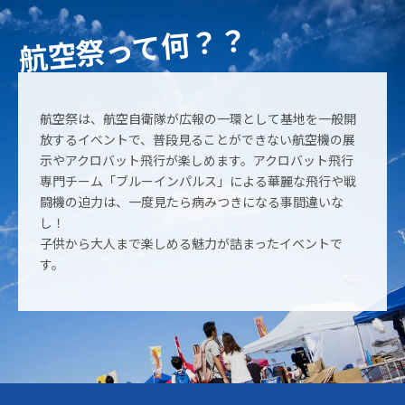
した。
航空祭って何？？
2026.04.14
岩国航空基地フレンドシップデーの展示内容が発表されました。
2026.04.09
三沢基地航空祭の日程が発表されました。
航空祭は、航空自衛隊が広報の一環として基地を一般開
放するイベントで、普段見ることができない航空機の展
2026.03.03
示やアクロバット飛行が楽しめます。アクロバット飛行
ブルーインパルスの年間スケジュールが発表されました！
専門チーム「ブルーインパルス」による華麗な飛行や戦
闘機の迫力は、一度見たら病みつきになる事間違いな
2026.02.24
し！
岩国航空基地フレンドシップデー有料観覧席チケット2月26日午
子供から大人まで楽しめる魅力が詰まったイベントで
前10時販売開始
す。
2026.01.28
岩国航空基地フレンドシップデーツアー販売開始
2026.01.28
美保基地航空祭の日程が発表されました。