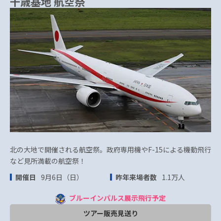
千歳基地 航空祭
北の大地で開催される航空祭。政府専用機やF-15による機動飛行
など見所満載の航空祭！
開催日
9月6日（日）
昨年来場者数
1.1万人
ブルーインパルス展示飛行予定
ツアー販売見送り