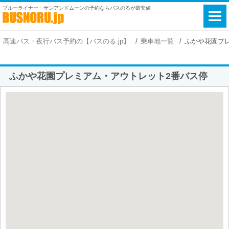
ブルーライナー・サンアンドムーンの予約ならバスのるが最安値
高速バス・夜行バス予約の【バスのる.jp】
乗車地一覧
ふかや花園プ
ふかや花園プレミアム・アウトレット2番バス停