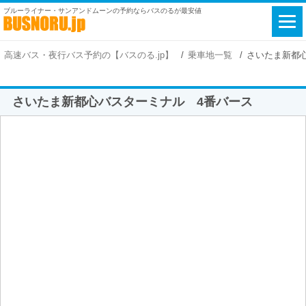
ブルーライナー・サンアンドムーンの予約ならバスのるが最安値
高速バス・夜行バス予約の【バスのる.jp】
乗車地一覧
さいたま新都
さいたま新都心バスターミナル 4番バース