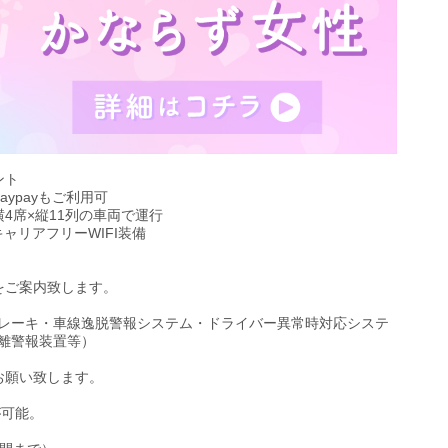
ント
ypayもご利用可
4席×縦11列の車両で運行
ャリアフリーWIFI装備
をご案内致します。
レーキ・車線逸脱警報システム・ドライバー異常時対応システ
離警報装置等）
お願い致します。
が可能。