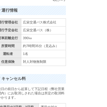
4列シート
運行情報
運行管理会社
広栄交通バス株式会社
運行予定会社
広栄交通バス（株）
実車距離走行
390㎞
所要時間
約7時間35分（見込み）
運転者
1名
任意保険
対人対物無制限
キャンセル料
発日の前日から起算して下記日程（弊社営業
間内）にお取消しされた場合は所定の取消料
かかります。
出発日の7日前～2日前
運賃の30％