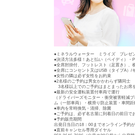
●ミネラルウォーター ミライズ プレゼ
●決済方法多様！あと払い（ペイディ）・Pa
●全席肘掛付、フットレスト（足置き）、横
●全席にコンセント又はUSB（タイプA）/キ
●女性の隣は必ず女性をお約束
●2名様のご予約は男女かかわらず隣同士
3名様以上でのご予約はまとまったお席
●最新の安全運転装置付車両で運行
（ドライバーズモニター・衝突被害軽減ブ
ム（一部車両）・横滑り防止装置・車間距
●車内を常時換気・清掃、除菌
●ご予約は、必ず名古屋に到着日の前日で
●予約販売期間
出発日当日の18：00までオンライン予約
●直前キャンセル専用ダイヤル