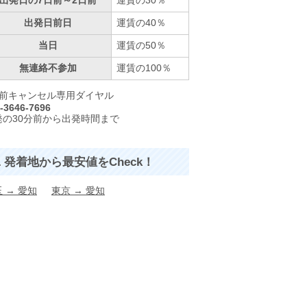
出発日前日
運賃の40％
当日
運賃の50％
無連絡不参加
運賃の100％
直前キャンセル専用ダイヤル
-3646-7696
発の30分前から出発時間まで
発着地から最安値をCheck！
玉
→
愛知
東京
→
愛知