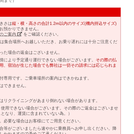
発時間まで）
きさは
縦・横・高さの合計1.2m以内のサイズ(機内持込サイズ)
お預かりできません。
のご案内」
をご確認ください。
には集合場所へお越しいただき、お乗り遅れには十分ご注意くだ
った場合の返金はございません。
情により予定通り運行できない場合がございます。
その際の払
用、宿泊が生じた場合でも弊社は一切その請求には応じられま
付専用です。ご乗車場所の案内はできかねます。
はできません。
はリクライニングがあまり倒れない場合があります。
より使用できない場合がございます。その際のご返金はございませ
ビスとなり、運賃に含まれていない為。）
。必要な場合はお客様にてご用意ください。
合等がございましたら速やかに乗務員へお申し出ください。降
しかねますので予めご了承ください。