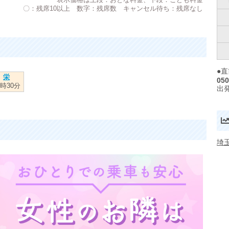
表示価格は上段：おとな料金、下段：こども料金
〇：残席10以上 数字：残席数 キャンセル待ち：残席なし
●
栄
050
6時30分
出
埼