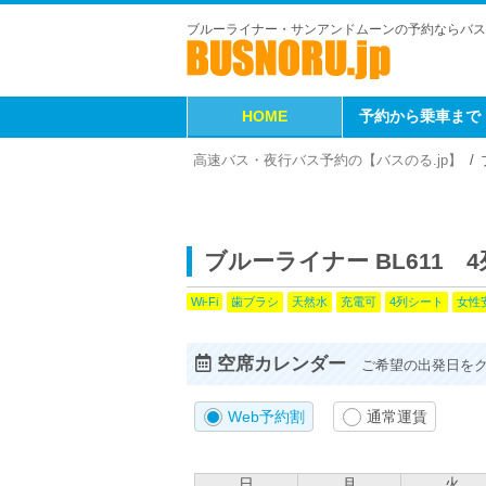
ブルーライナー・サンアンドムーンの予約ならバス
HOME
予約から乗車まで
高速バス・夜行バス予約の【バスのる.jp】
ブルーライナー BL611
歯ブラシ
天然水
充電可
4列シート
女性
Wi-Fi
空席カレンダー
ご希望の出発日を
Web予約割
通常運賃
日
月
火