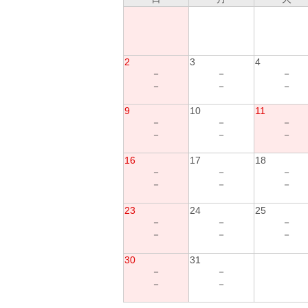
2
3
4
－
－
－
－
－
－
9
10
11
－
－
－
－
－
－
16
17
18
－
－
－
－
－
－
23
24
25
－
－
－
－
－
－
30
31
－
－
－
－