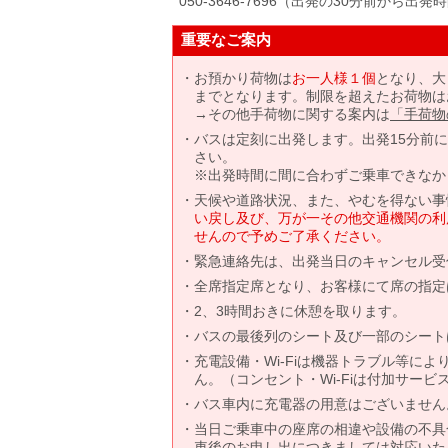
050-3646-7696（出発の30分前から出
重要なご案内
お預かり荷物は
お一人様１個
となり、大
までとなります。制限を超えたお荷物は
→その他手荷物に関する案内は
「手荷物
バスは定刻に出発します。出発15分前
さい。
※出発時間に間に合わずご乗車できなか
天候や道路状況、また、やむを得ない事
い戻し及び、万が一その他交通機関の利
せんので予めご了承ください。
緊急連絡先は、出発当日のキャンセル受
全席指定席となり、お客様にて席の指定
2、3時間おきに休憩を取ります。
バスの最後列のシート及び一部のシート
充電設備・Wi-Fiは機器トラブル等に
ん。（コンセント・Wi-Fiは付加サー
バス車内に充電器の用意はございません
当日ご乗車中の座席の相違や設備の不具
車後のお申し出につきましては対応いた