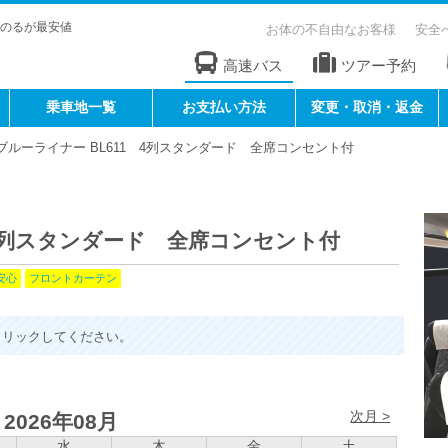
のるが最安値
お体の不自由なお客様
安全
高速バス
ツアー予約
乗車地一覧
お支払い方法
変更・取消・返金
ブルーライナー BL611 4列スタンダード 全席コンセント付
 4列スタンダード 全席コンセント付
安心
フロントカーテン
クリックしてください。
次月 >
2026年08月
水
木
金
土