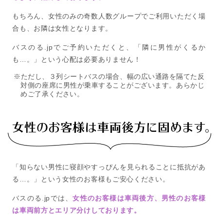
もちろん、女性のみの奇数人数グループでご利用いただく場
合も、お隣は女性となります。
バスのる.jpでご予約いただくと、「隣に男性がくるか
も…。」という心配は必要ありません！
※ただし、３列シートバスの場合、幅の広い通路を隔てた反
対側の座席に男性が乗車することがございます。あらかじ
めご了承ください。
「知らない男性に寝顔やすっぴんを見られることに抵抗があ
る…。」という女性のお客様もご安心ください。
バスのる.jpでは、
女性のお客様は車両後方、男性のお客様
は車両前方とエリア分けしております。