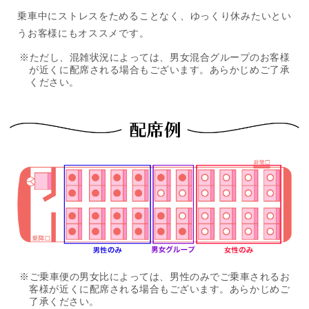
乗車中にストレスをためることなく、ゆっくり休みたいとい
うお客様にもオススメです。
※ただし、混雑状況によっては、男女混合グループのお客様
が近くに配席される場合もございます。あらかじめご了承
ください。
※ご乗車便の男女比によっては、男性のみでご乗車されるお
客様が近くに配席される場合もございます。あらかじめご
了承ください。