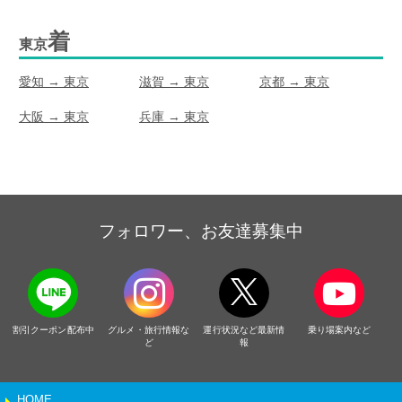
着
東京
愛知 → 東京
滋賀 → 東京
京都 → 東京
大阪 → 東京
兵庫 → 東京
フォロワー、お友達募集中
割引クーポン配布中
グルメ・旅行情報な
運行状況など最新情
乗り場案内など
ど
報
HOME