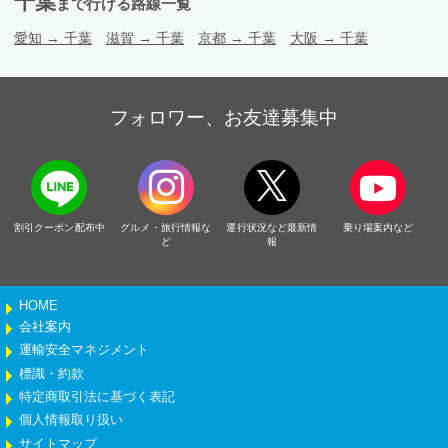
千葉
まで行ける路線一覧
愛知
→
千葉
滋賀
→
千葉
京都
→
千葉
大阪
→
千葉
フォロワー、お友達募集中
割引クーポン配布中
グルメ・旅行情報な
運行状況など最新情
乗り場案内など
ど
報
HOME
会社案内
運輸安全マネジメント
標識・約款
特定商取引法に基づく表記
個人情報取り扱い
サイトマップ