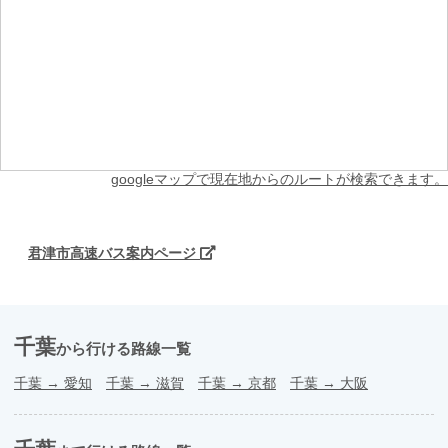
googleマップで現在地からのルートが検索できます。
君津市高速バス案内ページ
千葉
から行ける路線一覧
千葉
→
愛知
千葉
→
滋賀
千葉
→
京都
千葉
→
大阪