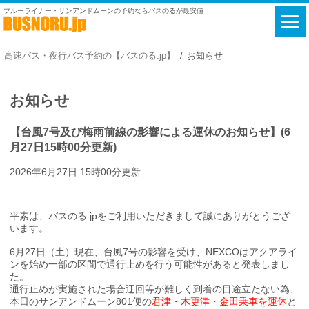
ブルーライナー・サンアンドムーンの予約ならバスのるが最安値
高速バス・夜行バス予約の【バスのる.jp】
お知らせ
お知らせ
【台風7号及び梅雨前線の影響による運休のお知らせ】(6
月27日15時00分更新)
2026年6月27日 15時00分更新
平素は、バスのる.jpをご利用いただきまして誠にありがとうござ
います。
6月27日（土）現在、台風7号の影響を受け、NEXCOはアクアライ
ンを始め一部の区間で通行止めを行う可能性があると発表しまし
た。
通行止めが実施された場合迂回等が難しく到着の目途立たない為、
本日のサンアンドムーン801便の
君津・木更津・金田乗車を運休
と