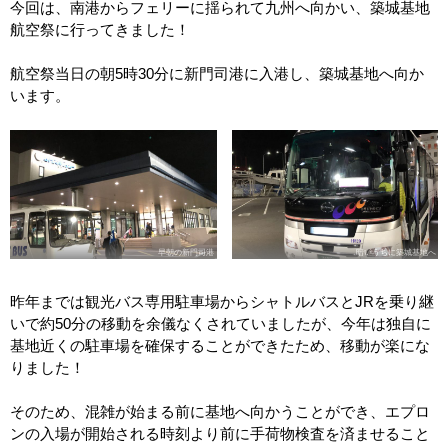
今回は、南港からフェリーに揺られて九州へ向かい、築城基地
航空祭に行ってきました！
航空祭当日の朝5時30分に新門司港に入港し、築城基地へ向か
います。
早朝の新門司港
暗いうちに築城基地へ
昨年までは観光バス専用駐車場からシャトルバスとJRを乗り継
いで約50分の移動を余儀なくされていましたが、今年は独自に
基地近くの駐車場を確保することができたため、移動が楽にな
りました！
そのため、混雑が始まる前に基地へ向かうことができ、エプロ
ンの入場が開始される時刻より前に手荷物検査を済ませること