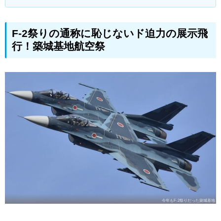
F-2祭りの通称に恥じないド迫力の展示飛
行！築城基地航空祭
今年もF-2祭りだった築城基地