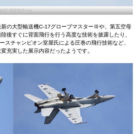
巻のF-16デモチーム
新の大型輸送機C-17グローブマスターⅢや、第五空母
も離陸後すぐに背面飛行を行う高度な技術を披露したり、
アレースチャンピオン室屋氏による圧巻の飛行技術など、
大変充実した展示内容だったようです。