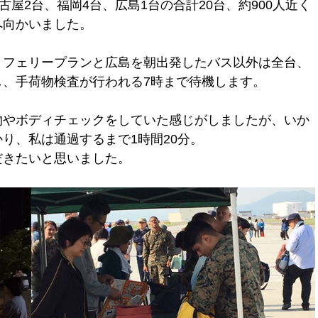
古屋2台、福岡4台、広島1台の合計20台、約900人近く
へ向かいました。
、フェリープランと広島を朝出発したバス以外は全台、
し、手荷物検査が行われる7時まで待機します。
物やボディチェックをしていた感じがしましたが、いか
り、私は通過するまで1時間20分。
だきたいと思いました。