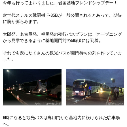
今年も行ってまいりました、岩国基地フレンドシップデー！
次世代ステルス戦闘機 F-35Bが一般公開されるとあって、期待
に胸が膨らみます。
大阪発、名古屋発、福岡発の夜行バスプランは、オープニング
から見学できるように基地開門前の5時頃には到着。
それでも既にたくさんの観光バスが開門待ちの列を作っていま
した。
先頭のバスは4時前に到着
開門待ちのバス
6時になると観光バスは専用門から基地内に設けられた駐車場
へ。