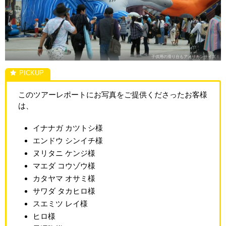
子供用の滑り台もアメリカンサイズ！
このツアーレポートにお写真をご提供くださったお客様
は、
イナナガ カツトシ様
エンドウ シンイチ様
ヌリタニ ケンジ様
マエダ コウゾウ様
カタヤマ オサミ様
サワダ タカヒロ様
スエミツ レイ様
ヒロ様