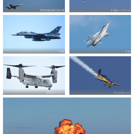
空中給油を受けるF-18
F-18とハリアーⅡ
F-2B
F-16
V-22 オスプレイ
ウイスキーパパ