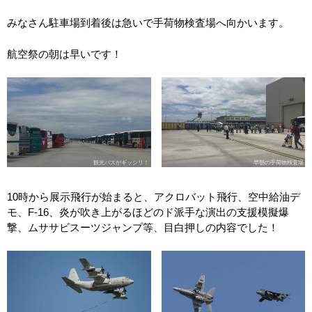
みなさん駐車場到着後は急いで手荷物検査場へ向かいます。
航空祭の朝は早いです！
観光バスがギッシリ！
早朝の手荷物検査場
10時から展示飛行が始まると、アクロバット飛行、空中給油デ
モ、F-16、炎が吹き上がるほどのド派手な演出の支援模擬爆
撃、ムササビスーツジャンプ等、目白押しの内容でした！