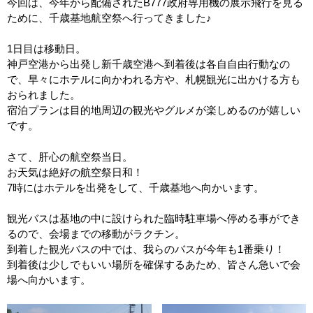
今回は、今年から配備されたB777政府専用機の展示飛行を見る
ために、千歳基地航空祭へ行ってきました♪
1日目は移動日。
神戸空港から出発し新千歳空港へ到着後は各自自由行動なの
で、早々にホテルに向かわれる方や、札幌観光に出かける方も
おられました。
宿泊プランは目的地周辺の観光やグルメが楽しめるのが嬉しい
です。
さて、肝心の航空祭当日。
お天気は絶好の航空祭日和！
7時にはホテルを出発をして、千歳基地へ向かいます。
観光バスは基地の中に設けられた臨時駐車場へ停める事ができ
るので、会場までの移動がラクチン。
到着した観光バスの中では、我らのバスが今年も1番乗り！
到着後は少しでもいい場所を確保するあため、皆さん急いで会
場へ向かいます。