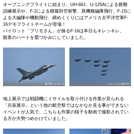
オープニングフライトに始まり、UH-60J、U-125Aによる救難
訓練展示や、F-2による模擬対空射撃、異機種編隊飛行、F-15に
よる大編隊や機動飛行、締めくくりにはアメリカ太平洋空軍F-
16デモフライトチームが登場！
パイロット「プリモさん」が操るF-16は本日もキレッキレ。
観客のハートを鷲づかみにしていました。
轟音響かせるF-16
F-15による大編隊飛行
地上展示では戦闘機にミサイルを取り付ける作業が見られる
「兵装展示」という他の航空祭ではなかなか見る事ができない
イベントが人気で、こちらも作業の様子を動画で撮影されてい
る方が大勢つめかけていました。