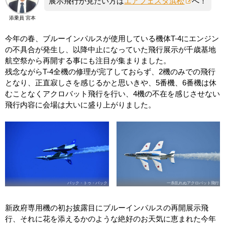
展示飛行が見たい方は
エアフェスタ浜松
へ！
添乗員 宮本
今年の春、ブルーインパルスが使用している機体T-4にエンジン
の不具合が発生し、以降中止になっていた飛行展示が千歳基地
航空祭から再開する事にも注目が集まりました。
残念ながらT-4全機の修理が完了しておらず、2機のみでの飛行
となり、正直寂しさを感じるかと思いきや、5番機、6番機は休
むことなくアクロバット飛行を行い、4機の不在を感じさせない
飛行内容に会場は大いに盛り上がりました。
バック・トゥ・バック
一糸乱れぬアクロバット飛行
新政府専用機の初お披露目にブルーインパルスの再開展示飛
行、それに花を添えるかのような絶好のお天気に恵まれた今年