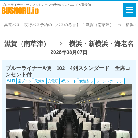
ブルーライナー・サンアンドムーンの予約ならバスのるが最安値
高速バス・夜行バス予約の【バスのる.jp】
滋賀（南草津） ⇒ 横浜・新横
滋賀（南草津） ⇒ 横浜・新横浜・海老名
2026年08月07日
ブルーライナーA便 102 4列スタンダード 全席コ
ンセント付
Wi-Fi
歯ブラシ
天然水
充電可
4列シート
女性安心
フロントカーテン