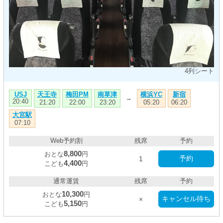
4列シート
天王寺
梅田PM
南草津
横浜YC
新宿
USJ
→
20:40
21:20
22:00
23:20
05:20
06:20
大宮駅
07:10
Web予約割
残席
予約
8,800
おとな
円
予約
1
4,400
こども
円
通常運賃
残席
予約
10,300
おとな
円
キャンセル待ち
×
5,150
こども
円