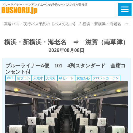
ブルーライナー・サンアンドムーンの予約ならバスのるが最安値
高速バス・夜行バス予約の【バスのる.jp】
横浜・新横浜・海老名 ⇒ 滋賀
横浜・新横浜・海老名 ⇒ 滋賀（南草津）
2026年08月08日
ブルーライナーA便 101 4列スタンダード 全席コ
ンセント付
Wi-Fi
歯ブラシ
天然水
充電可
4列シート
女性安心
フロントカーテン