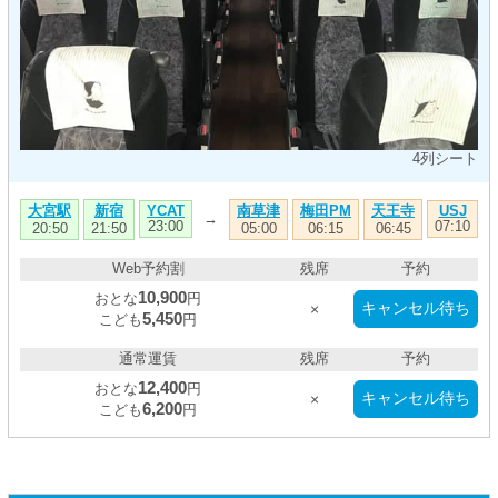
4列シート
大宮駅
新宿
南草津
梅田PM
天王寺
YCAT
USJ
→
23:00
07:10
20:50
21:50
05:00
06:15
06:45
Web予約割
残席
予約
10,900
おとな
円
キャンセル待ち
×
5,450
こども
円
通常運賃
残席
予約
12,400
おとな
円
キャンセル待ち
×
6,200
こども
円