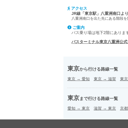
アクセス
JR線「東京駅」八重洲南口より
八重洲南口を出た先にある階段を
ご案内
バス乗り場は地下2階にありま
バスターミナル東京八重洲公
東京
から行ける路線一覧
東京
→
愛知
東京
→
滋賀
東京
東京
まで行ける路線一覧
愛知
→
東京
滋賀
→
東京
京都