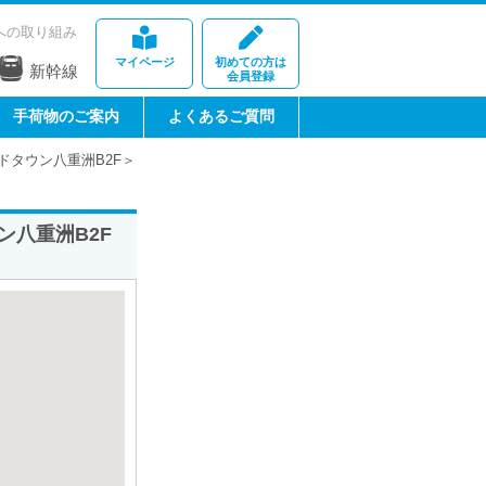
への取り組み
マイページ
初めての方は
新幹線
会員登録
手荷物のご案内
よくあるご質問
ドタウン八重洲B2F＞
八重洲B2F