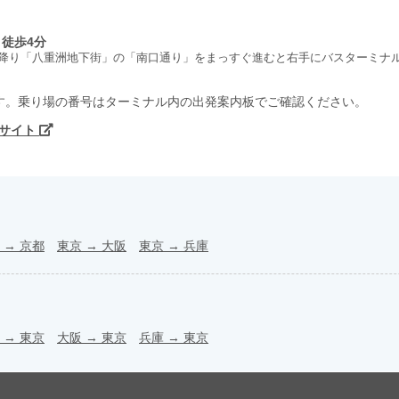
徒歩4分
降り「八重洲地下街」の「南口通り」をまっすぐ進むと右手にバスターミナ
す。乗り場の番号はターミナル内の出発案内板でご確認ください。
式サイト
→
京都
東京
→
大阪
東京
→
兵庫
→
東京
大阪
→
東京
兵庫
→
東京