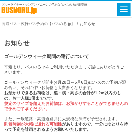
ブルーライナー・サンアンドムーンの予約ならバスのるが最安値
高速バス・夜行バス予約の【バスのる.jp】
お知らせ
お知らせ
ゴールデンウィーク期間の運行について
平素より、バスのる.jpをご利用いただきまして誠にありがとうご
ざいます。
ゴールデンウィーク期間中(4月28日～5月6日)はバスのご予約が混
み合い、それに伴いお荷物も大変多くなります。
お預かりできるお荷物は、縦・横・高さの合計が1.2m以内のも
の、お一人様1個までです。
規定のサイズを超えたお荷物は、お預かりすることができませんの
で予めご了承ください。
また、一般道路・高速道路共に大規模な渋滞が予想されます。
到着時刻が大幅に遅れる可能性
がありますので、十分にゆとりを持
って予定を計画されるようお願いいたします。