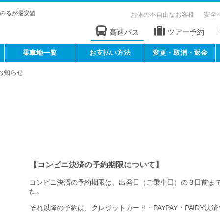
のるが最安値
お体の不自由なお客様
安全
高速バス
ツアー予約
乗車地一覧
お支払い方法
変更・取消・返金
お知らせ
【コンビニ決済の予約期限について】
コンビニ決済の予約期限は、出発日（ご乗車日）の３日前ま
た。
それ以降の予約は、クレジットカード・PAYPAY・PAIDY