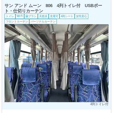
サン アンド ムーン 806 4列トイレ付 USBポー
ト・仕切りカーテン
Wi-Fi
トイレ
歯ブラシ
天然水
充電可
4列シート
女性安心
フロントカーテン
パーソナルカーテン
4列トイレ付