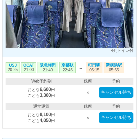
4列トイレ付
阪急梅田
京都駅
町田駅
新横浜駅
USJ
OCAT
→
20:25
21:00
21:40
22:45
05:15
05:55
Web予約割
残席
予約
6,600
おとな
円
キャンセル待ち
×
3,300
こども
円
通常運賃
残席
予約
8,100
おとな
円
キャンセル待ち
×
4,050
こども
円