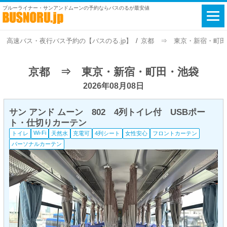
ブルーライナー・サンアンドムーンの予約ならバスのるが最安値
高速バス・夜行バス予約の【バスのる.jp】
京都 ⇒ 東京・新宿・町田・池
京都 ⇒ 東京・新宿・町田・池袋
2026年08月08日
サン アンド ムーン 802 4列トイレ付 USBポー
ト・仕切りカーテン
Wi-Fi
トイレ
天然水
充電可
4列シート
女性安心
フロントカーテン
パーソナルカーテン