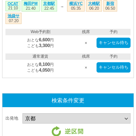
梅田PM
京都駅
横浜YC
大崎駅
新宿
OCAT
→
21:10
21:40
22:45
05:35
06:20
06:50
池袋サ
07:20
Web予約割
残席
予約
6,600
おとな
円
キャンセル待ち
×
3,300
こども
円
通常運賃
残席
予約
8,100
おとな
円
キャンセル待ち
×
4,050
こども
円
検索条件変更
出発地