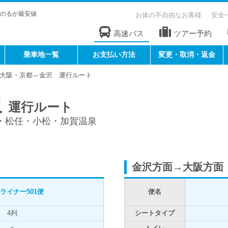
のるが最安値
お体の不自由なお客様
安全
高速バス
ツアー予約
乗車地一覧
お支払い方法
変更・取消・返金
大阪・京都⇔金沢 運行ルート
沢
運行ルート
沢・松任・小松・加賀温泉
金沢方面→大阪方面
ライナー
501便
便名
4列
シートタイプ