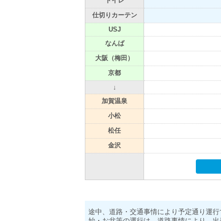
トイレ
仕切りカーテン
USJ
なんば
大阪（梅田）
京都
↓
加賀温泉
小松
松任
金沢
途中、道路・交通事情により予定通り運行
始・お盆等の運行は、道路事情により、出