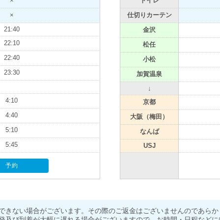
×
トイレ
×
仕切りカーテン
21:40
金沢
22:10
松任
22:40
小松
23:30
加賀温泉
↓
4:10
京都
4:40
大阪（梅田）
5:10
なんば
5:45
USJ
予約
できない場合がございます。その際のご返金はございませんのであらか
発及び到着が大幅に遅れる場合がございますので、お時間・日程などに