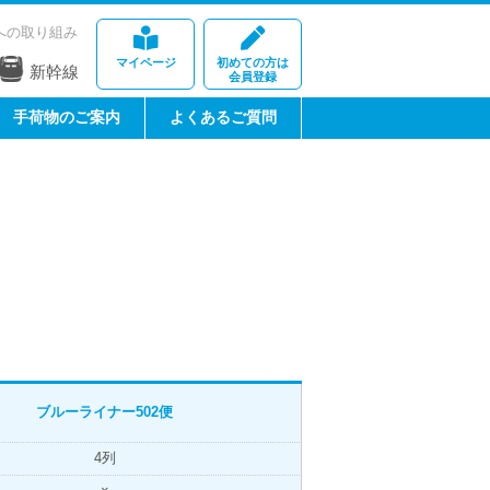
への取り組み
マイページ
初めての方は
新幹線
会員登録
手荷物のご案内
よくあるご質問
ブルーライナー
502便
4列