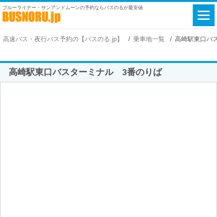
ブルーライナー・サンアンドムーンの予約ならバスのるが最安値
高速バス・夜行バス予約の【バスのる.jp】
乗車地一覧
高崎駅東口バ
高崎駅東口バスターミナル 3番のりば