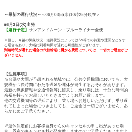
～最新の運行状況～
＜06月03日(水)10時25分現在＞
■6月3日(水)出発
【運行予定】
サンアンドムーン・ブルーライナー全便
※但し、今後の気象状況・道路状況によってはSA等での待避や迂回などをす
る場合もあり、大幅に到着時間が遅れる可能性がございます。
到着時間が遅れた場合の代替輸送に掛かる費用については、一切のご返金がご
ざいません。
【注意事項】
※台風や大雨が予想される地域では、公共交通機関においても、大
規模かつ長時間にわたる遅延や運休が発生するおそれがあります。
最新の気象情報や交通情報等に留意し、乗り場には、十分な時間的
余裕を持ってお越しいただきますようお願い致します。
他の交通機関等の遅延により、乗り場へお越しいただけず、乗り遅
れてしまった場合につきましても、ご返金は一切ございません。あ
らかじめご了承ください。
※運休決定前にお客様自身からのキャンセルの申し出があった場
合、既定のキャンセル料が発生致しますのでご了承くださいますよ