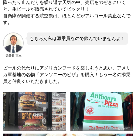
降ったり止んだりを繰り返す天気の中、売店をのぞきにいく
と、生ビールが販売されていてビックリ！
自衛隊が開催する航空祭は、ほとんどがアルコール禁止なんで
す。
もちろん私は添乗員なので飲んでいませんよ！
添乗員 宮本
ビールの代わりにアメリカンフードを楽しもうと思い、アメリ
カ軍基地の名物「アンソニーのピザ」を購入！もう一名の添乗
員と仲良くいただきました。
バーガーキングは大行列で断念
アンソニーのピザをGET！