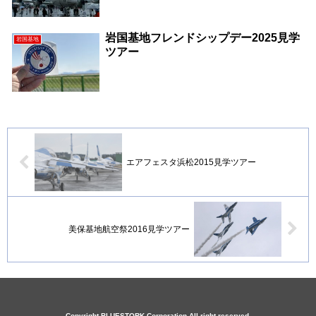
岩国基地フレンドシップデー2025見学
岩国基地
ツアー
エアフェスタ浜松2015見学ツアー
美保基地航空祭2016見学ツアー
Copyright BLUESTORK Corporation All right reserved.