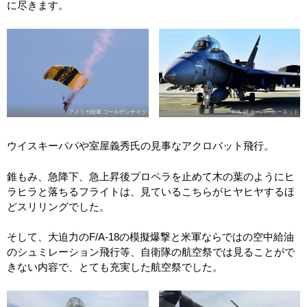
に尽きます。
アメリカ陸軍 ゴールデンナイツ
F/A-18 スーパーホーネット
ウイスキーパパや室屋義秀氏の見事なアクロバット飛行。
錐もみ、急降下、急上昇後プロペラを止めて木の葉のようにヒ
ラヒラと落ちるフライトは、見ているこちらがヒヤヒヤするほ
どスリリングでした。
そして、大迫力のF/A-18の模擬爆撃と米軍ならではの空中給油
のシュミレーション飛行等、自衛隊の航空祭では見ることがで
きない内容で、とても充実した航空祭でした。