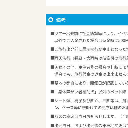
備考
ツアー出発前に社会情勢等により、イベ
以外でご入金された場合は返金時に50
ご旅行出発前に展示飛行が中止となった
雨天決行（暴風・大雨時は航空機の飛行
天候その他、主催者側の都合や判断によ
場合でも、旅行代金の返金は出来ません
基地の都合により、開催日が記載してい
「身体障がい者補助犬」以外のペット類
シート類、椅子及び脚立、三脚等は、飛
ン、ケース等に腰掛けての見学は他のお
バスの座席は当日お知らせします。（全
出発当日、および出発後の乗車地変更は