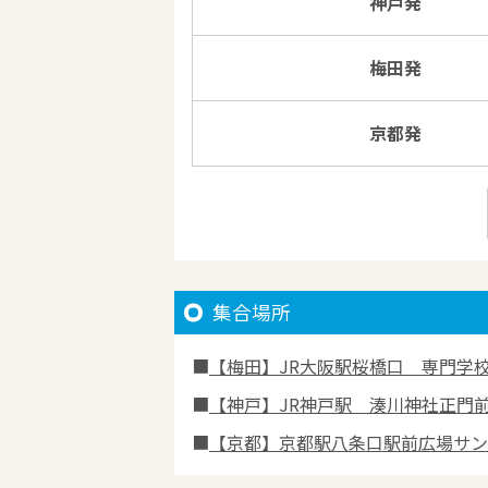
神戸発
梅田発
京都発
集合場所
【梅田】JR大阪駅桜橋口 専門学校
【神戸】JR神戸駅 湊川神社正門
【京都】京都駅八条口駅前広場サン