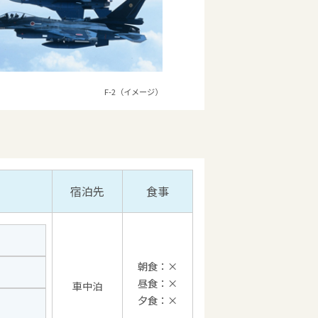
F-2（イメージ）
宿泊先
食事
朝食：×
昼食：×
車中泊
夕食：×