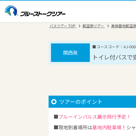
バスツアー TOP
航空祭ツアー
美保基地航空
■コースコード：AJ-0000
関西発
トイレ付バスで安
ツアーのポイント
ブルーインパルス展示飛行予定！
現地到着場所は
基地内駐車場
！シャ