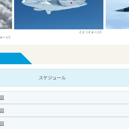
C-2（イメージ）
メージ）
スケジュール
図
図
図