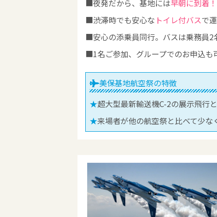
夜発だから、基地には
早朝に到着！
渋滞時でも安心な
トイレ付バス
で運
安心の添乗員同行。バスは乗務員2
1名ご参加、グループでのお申込も
美保基地航空祭の特徴
超大型最新輸送機C-2の展示飛行
来場者が他の航空祭と比べて少な