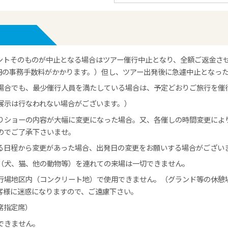
ントそのものが中止となる場合はツアー催行中止となり、全額ご返金さ
0円の事務手数料がかかります。）但し、ツアー出発後に急遽中止となっ
場合でも、最少催行人員を満たしている場合は、予定どおりご旅行を催
展示は行なわれない場合がございます。）
りショーの内容が大幅に変更になった場合。又、各催しの時間変更によ
のでご了承下さいませ。
る日程から変更があった場合、出発日の変更をお願いする場合がござい
（犬、猫、他の動物等）を連れての来場は一切できません。
行場地区内（コンクリート地）で使用できません。（グランド等の休憩
客様に迷惑になりますので、ご遠慮下さい。
席指定席）
できません。