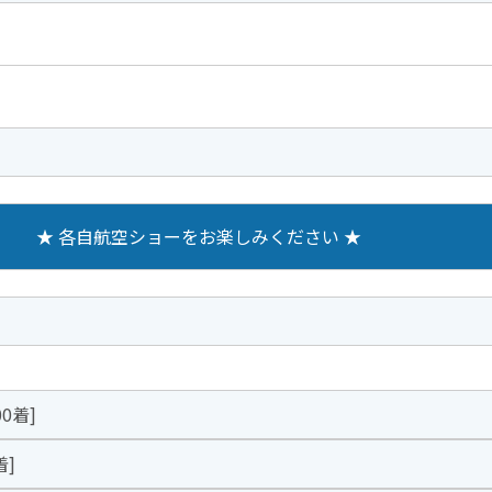
★ 各自航空ショーをお楽しみください ★
00着]
着]