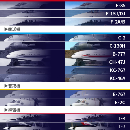
F-35
F-15J/DJ
F-2A/B
▶︎輸送機
C-2
C-130H
B-777
CH-47J
KC-767
KC-46A
▶︎警戒機
E-767
E-2C
▶︎練習機
T-4
T-7