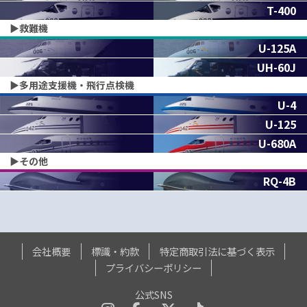
T-400
▶︎救難機
U-125A
UH-60J
▶︎多用途支援機・飛行点検機
U-4
U-125
U-680A
▶︎その他
RQ-4B
会社概要
標識・約款
特定商取引法に基づく表示
プライバシーポリシー
公式SNS