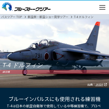
バスツアー TOP
航空祭・航空ショー見学ツアー
T-4 ドルフィン
高速バス
T-4 ドルフィン
バスツアー
練習機
新幹線
出典：
JASDF
ブルーインパルスにも使用される練習機
T-4は日本の航空自衛隊で使用している中等練習機で、プロペ