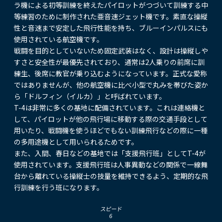
ラ機による初等訓練を終えたパイロットがつづいて訓練する中
等練習のために制作された亜音速ジェット機です。素直な操縦
性と音速まで安定した飛行性能を持ち、ブルーインパルスにも
使用されている航空機です。
戦闘を目的としていないため固定武装はなく、設計は操縦しや
すさと安全性が最優先されており、通常は2人乗りの前席に訓
練生、後席に教官が乗り込むようになっています。正式な愛称
ではありませんが、他の航空機に比べ小型で丸みを帯びた姿か
ら「ドルフィン（イルカ）」と呼ばれています。
T-4は非常に多くの基地に配備されています。これは連絡機と
して、パイロットが他の飛行場に移動する際の交通手段として
用いたり、戦闘機を使うほどでもない訓練飛行などの際に一種
の多用途機として用いられるためです。
また、入間、春日などの基地では「支援飛行班」としてT-4が
使用されています。支援飛行班は人事異動などの関係で一線舞
台から離れている操縦士の技量を維持できるよう、定期的な飛
行訓練を行う班になります。
スピード
6