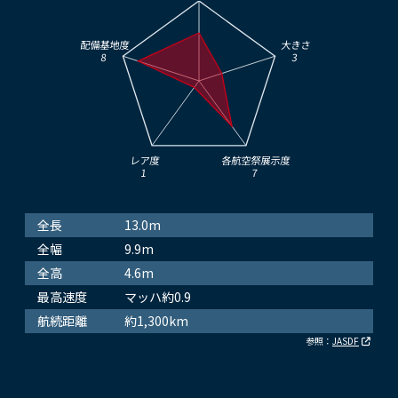
配備基地度
大きさ
8
3
レア度
各航空祭展示度
1
7
全長
13.0m
全幅
9.9m
全高
4.6m
最高速度
マッハ約0.9
航続距離
約1,300km
参照：
JASDF