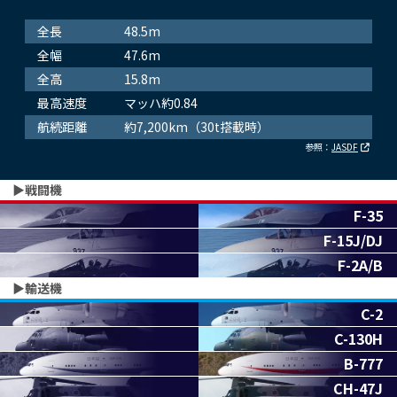
全長
48.5m
全幅
47.6m
全高
15.8m
最高速度
マッハ約0.84
航続距離
約7,200km（30t搭載時）
参照：
JASDF
▶︎戦闘機
F-35
F-15J/DJ
F-2A/B
▶︎輸送機
C-2
C-130H
B-777
CH-47J