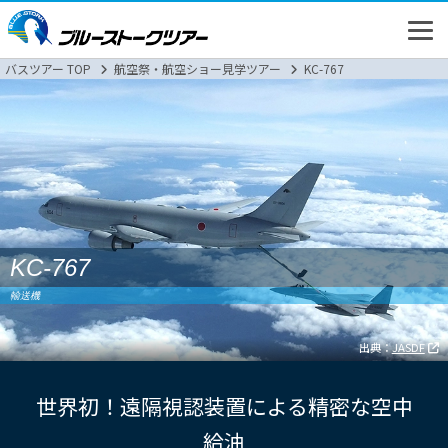
バスツアー TOP
航空祭・航空ショー見学ツアー
KC-767
高速バス
バスツアー
KC-767
輸送機
新幹線
出典：
JASDF
世界初！遠隔視認装置による精密な空中
給油