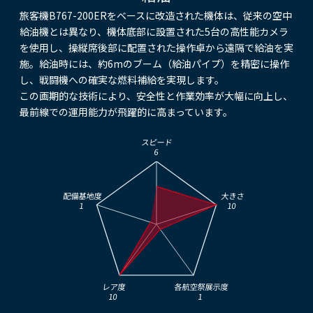
旅客機B767-200ERをベースに改造された機体は、従来の空中
給油機とは異なり、機体底部に設置された5台の高性能カメラ
を使用し、操縦席後部に配置された操作卓から遠隔で給油を実
施。給油時には、約6mのブーム（給油パイプ）を精密に操作
し、戦闘機への確実な燃料補給を実現します。
この画期的な技術により、安全性と作業効率が大幅に向上し、
最前線での運用能力が飛躍的に高まっています。
スピード
6
配備基地度
大きさ
1
10
レア度
各航空祭展示度
10
1