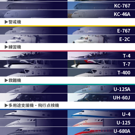
KC-767
KC-46A
▶︎警戒機
E-767
E-2C
▶︎練習機
T-4
T-7
T-400
▶︎救難機
U-125A
UH-60J
▶︎多用途支援機・飛行点検機
U-4
U-125
U-680A