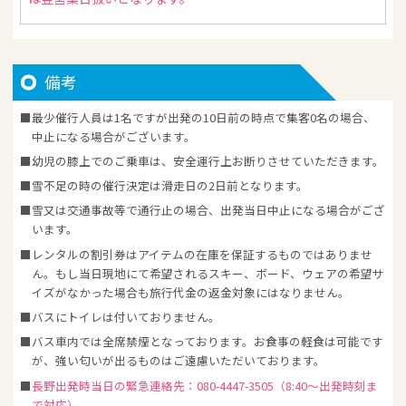
備考
最少催行人員は1名ですが出発の10日前の時点で集客0名の場合、
中止になる場合がございます。
幼児の膝上でのご乗車は、安全運行上お断りさせていただきます。
雪不足の時の催行決定は滑走日の2日前となります。
雪又は交通事故等で通行止の場合、出発当日中止になる場合がござ
います。
レンタルの割引券はアイテムの在庫を保証するものではありませ
ん。もし当日現地にて希望されるスキー、ボード、ウェアの希望サ
イズがなかった場合も旅行代金の返金対象にはなりません。
バスにトイレは付いておりません。
バス車内では全席禁煙となっております。お食事の軽食は可能です
が、強い匂いが出るものはご遠慮いただいております。
長野出発時当日の緊急連絡先：080-4447-3505（8:40～出発時刻ま
で対応）