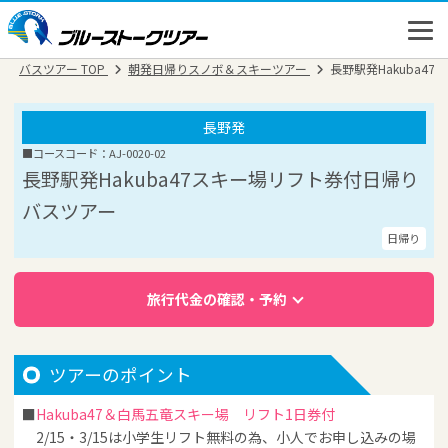
バスツアー TOP
朝発日帰りスノボ＆スキーツアー
長野駅発Hakuba4
長野発
■コースコード：AJ-0020-02
長野駅発Hakuba47スキー場リフト券付日帰り
バスツアー
日帰り
旅行代金の確認・予約
高速バス
ツアーのポイント
バスツアー
Hakuba47＆白馬五竜スキー場 リフト1日券付
新幹線
2/15・3/15は小学生リフト無料の為、小人でお申し込みの場