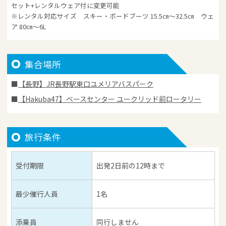
セット+レンタルウェア付に変更可能
※レンタル対応サイズ スキー・ボードブーツ 15.5㎝～32.5㎝ ウェ
ア 80㎝～6L
集合場所
【長野】JR長野駅東口ユメリアバスパーク
【Hakuba47】ベースセンター ユークリッド前ロータリー
旅行条件
受付期限
出発2日前の12時まで
最少催行人員
1名
添乗員
同行しません