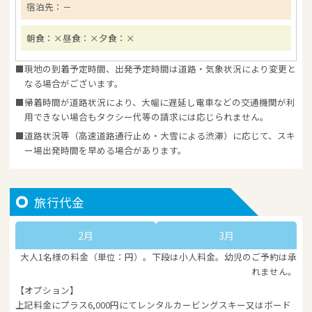
宿泊先：
－
朝食：×
昼食：×
夕食：×
現地の到着予定時間、出発予定時間は道路・気象状況により変更と
なる場合がございます。
帰着時間が道路状況により、大幅に遅延し電車などの交通機関が利
用できない場合もタクシー代等の請求には応じられません。
道路状況等（高速道路通行止め・大雪による渋滞）に応じて、スキ
ー場出発時間を早める場合があります。
旅行代金
2月
3月
大人1名様の料金（単位：円）。下段は小人料金。幼児のご予約は承
れません。
【オプション】
上記料金にプラス6,000円にてレンタルカービングスキー又はボード