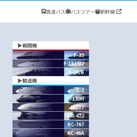
高速バス
バスツアー
新幹線
▶︎戦闘機
F-35
F-15J/DJ
F-2A/B
▶︎輸送機
C-2
C-130H
B-777
CH-47J
KC-767
KC-46A