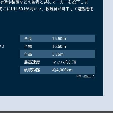
は保命装置などの物資と共にマーカーを投下しま
こにUH-60Jが向かい、救難員が降下して遭難者を
全長
15.60m
全幅
16.60m
きさ
4
全高
5.36m
最高速度
マッハ約0.78
航続距離
約4,000km
参照：
JASDF
度