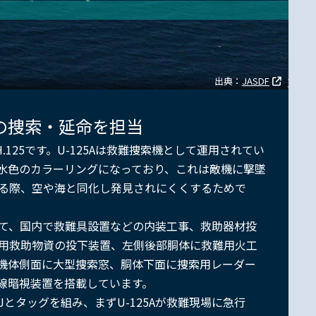
出典：
JASDF
の捜索・延命を担当
125です。U-125Aは救難捜索機として運用されてい
水色のカラーリングになっており、これは敵機に撃墜
る際、空や海と同化し発見されにくくするためで
て、国内で救難具設置などの内装工事、救助器材投
用救助物資の投下装置、左側後部胴体に救難用火工
機体側面に大型捜索窓、胴体下面に捜索用レーダー
線暗視装置を搭載しています。
Jとタッグを組み、まずU-125Aが救難現場に急行