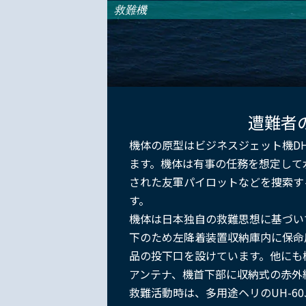
救難機
遭難者
機体の原型はビジネスジェット機DH.
ます。機体は有事の任務を想定して
された友軍パイロットなどを捜索す
す。
機体は日本独自の救難思想に基づい
下のため左降着装置収納庫内に保命
品の投下口を設けています。他にも
アンテナ、機首下部に収納式の赤外
救難活動時は、多用途ヘリのUH-60