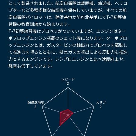
として製造されました。航空自衛隊は戦闘機、輸送機、ヘリコ
プターなど多種多様な航空機を保有していますが、すべての航
空自衛隊パイロットは、静浜基地か防府北基地にてT-7初等練
習機の教育訓練から始まります。
T-7初等練習機はプロペラがついていますが、エンジンはター
ボプロップエンジン搭載のジェット機になります。ターボプロ
ップエンジンとは、ガスタービンの軸出力でプロペラを駆動し
て推進力を得るとともに、排気ガスの噴出による反動力も推進
力とするエンジンです。レシプロエンジンと比べ速度向上や、
騒音も低下しています。
スピード
2
配備基地度
大きさ
3
2