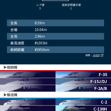
レア度
各航空祭展示度
5
1
全長
8.59m
全幅
10.04m
全高
2.96m
最高速度
約203kt
航続距離
約950km
参照：
JASDF
▶︎戦闘機
F-35
F-15J/DJ
F-2A/B
▶︎輸送機
C-2
C-130H