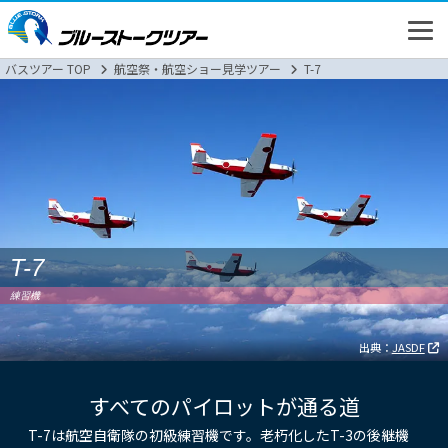
バスツアー TOP
航空祭・航空ショー見学ツアー
T-7
高速バス
バスツアー
T-7
練習機
新幹線
出典：
JASDF
すべてのパイロットが通る道
T-7は航空自衛隊の初級練習機です。老朽化したT-3の後継機