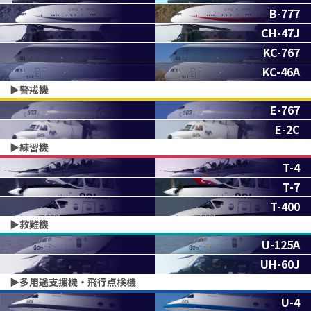
B-777
CH-47J
KC-767
KC-46A
▶︎警戒機
E-767
E-2C
▶︎練習機
T-4
T-7
T-400
▶︎救難機
U-125A
UH-60J
▶︎多用途支援機・飛行点検機
U-4