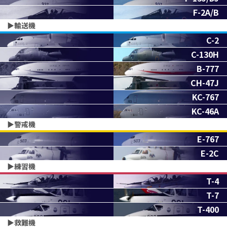
F-2A/B
▶︎輸送機
C-2
C-130H
B-777
CH-47J
KC-767
KC-46A
▶︎警戒機
E-767
E-2C
▶︎練習機
T-4
T-7
T-400
▶︎救難機