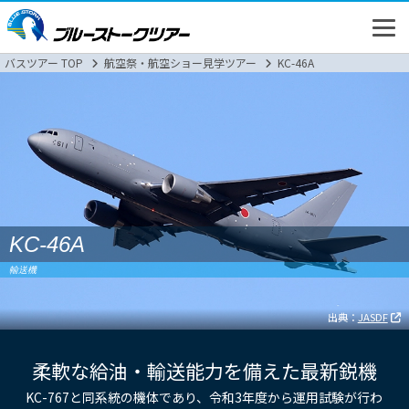
バスツアー TOP
航空祭・航空ショー見学ツアー
KC-46A
高速バス
KC-46A
バスツアー
輸送機
新幹線
出典：
JASDF
柔軟な給油・輸送能力を備えた最新鋭機
KC-767と同系統の機体であり、令和3年度から運用試験が行わ