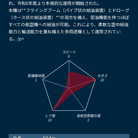
れ、令和6年度より本格的な運用が開始された。
本機は**フライングブーム（パイプ状の給油装置）とドローグ
（ホース状の給油装置）**の両方を備え、受油機能を持つほぼ
すべての航空機への給油が可能。これにより、柔軟な空中給油
能力と輸送能力を兼ね備えた多用途機として運用されてい
る。/p>
スピード
6
配備基地度
大きさ
1
10
レア度
各航空祭展示度
10
2
全長
50.4m