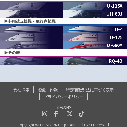
U-125A
UH-60J
▶︎多用途支援機・飛行点検機
U-4
U-125
U-680A
▶︎その他
RQ-4B
会社概要
標識・約款
特定商取引法に基づく表示
プライバシーポリシー
公式SNS
Copyright WHITESTORK Corporation All right reserved.