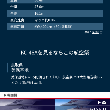
全幅
47.6m
全高
16.1m
最高速度
マッハ約0.86
航続距離
約9,400km（30t搭載時）
参照：
JASDF
KC-46Aを見るならこの航空祭
鳥取県
美保基地
美保基地にのみ配備されており、航空祭では大型輸送機C-2
との共演が楽しめる
▶︎戦闘機
F-35
F-15J/DJ