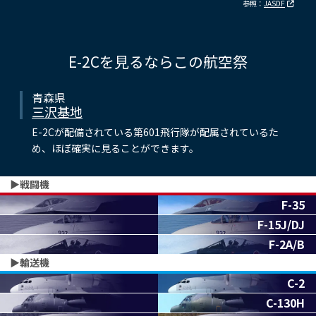
参照：
JASDF
E-2Cを見るならこの航空祭
青森県
三沢基地
E-2Cが配備されている第601飛行隊が配属されているた
め、ほぼ確実に見ることができます。
▶︎戦闘機
F-35
F-15J/DJ
F-2A/B
▶︎輸送機
C-2
C-130H