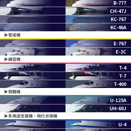
B-777
CH-47J
KC-767
KC-46A
▶︎警戒機
E-767
E-2C
▶︎練習機
T-4
T-7
T-400
▶︎救難機
U-125A
UH-60J
▶︎多用途支援機・飛行点検機
U-4