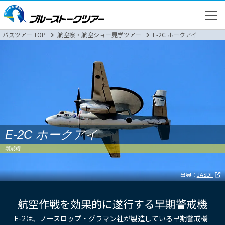
バスツアー TOP
航空祭・航空ショー見学ツアー
E-2C ホークアイ
高速バス
E-2C ホークアイ
バスツアー
哨戒機
新幹線
出典：
JASDF
航空作戦を効果的に遂行する早期警戒機
E-2は、ノースロップ・グラマン社が製造している早期警戒機