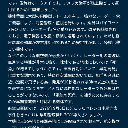
です。愛称はホークアイです。アメリカ海軍が艦上機として運
用するために開発しました。
機体背面に大型の円盤型レドームを有し、強力なレーダー・電
子機器により、対空警戒・監視を行います。乗員はパイロット
2名のほか、レーダー手3名が乗り込みます。改良も継続され
ており、電子機器を改良・換装し運用されています。ただし垂
直尾翼の動翼が左右非対称であるため安定性が低く、操縦は難
しい機体です。
なぜこのような航空機が必要かというと、レーダー用の電波は
直進する特性が非常に強く、球体である地球においては「死
角」が増えてしまうからです。軍事行動において「早期発見」
は重要な課題であり、特に対空戦闘においては、相手も音速に
近い速度で飛行する為、発見が10秒遅れれば3km以上の接近
を許す事になります。どんなに高性能なレーダーでも死角は見
ることができないので、「電波の死角」を補うために存在する
のが早期警戒機と呼ばれる機体です。
航空自衛隊では、1976年9月6日に起こったベレンコ中尉亡命
事件をきっかけに早期警戒機E-2Cが導入されました。
本機は三沢基地と那覇基地にしか配備されておらず、航空機マ
ニアには人気があります。