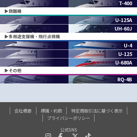
T-400
▶︎救難機
U-125A
UH-60J
▶︎多用途支援機・飛行点検機
U-4
U-125
U-680A
▶︎その他
RQ-4B
会社概要
標識・約款
特定商取引法に基づく表示
プライバシーポリシー
公式SNS