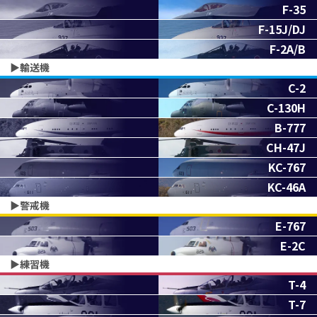
F-35
F-15J/DJ
F-2A/B
▶︎輸送機
C-2
C-130H
B-777
CH-47J
KC-767
KC-46A
▶︎警戒機
E-767
E-2C
▶︎練習機
T-4
T-7