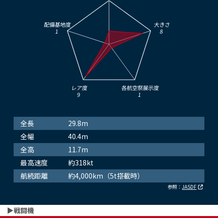
配備基地度
大きさ
1
8
レア度
各航空祭展示度
9
1
全長
29.8m
全幅
40.4m
全高
11.7m
最高速度
約318kt
航続距離
約4,000km（5t搭載時）
参照：
JASDF
▶︎戦闘機