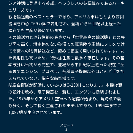
シア神話に登場する英雄、ヘラクレスの英語読みであるハーキ
ュリーズです。
戦術輸送機のベストセラーであり、アメリカ軍はもとより西側
諸国を中心に69カ国で愛用され、登場から半世紀以上経った
現在でも生産が続いています。
その輸送力と運行性能の高さから「世界最高の輸送機」との呼
び声も高く、滑走路のない砂漠での離着陸や車輪にソリをつけ
て南極への物資輸送など、極めて幅広く用いられています。ま
た汎用性も高いため、特殊派生型も数多く存在します。その基
本設計は当初から完璧で、登場から半世紀以上経った現在に至
るまでエンジン、プロペラ、各種電子機器以外ほとんど手を加
えられていない、稀有な航空機です。
航空自衛隊が配備しているのはC-130Hになります。本機は翼
の設計を改め、電子機器を一新し、エンジンも換装されまし
た。1975年からアメリカ空軍への配備が始まり、現時点で最
も多く、そして長く生産されたモデルであり、1996年までに
1,087機が生産されています。
スピード
3