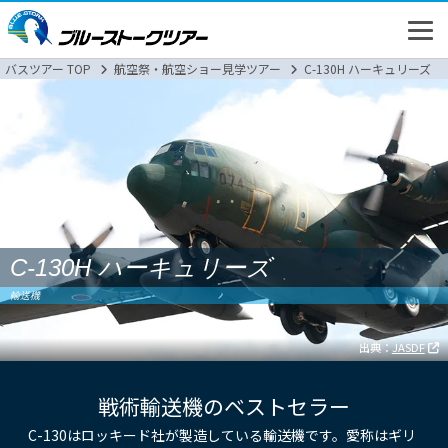
バスツアー TOP
航空祭・航空ショー見学ツアー
C-130H ハーキュリーズ
高速バス
C-130H ハーキュリーズ
バスツアー
輸送機
新幹線
出典：
JASDF
戦術輸送機のベストセラー
C-130はロッキード社が製造している輸送機です。愛称はギリ